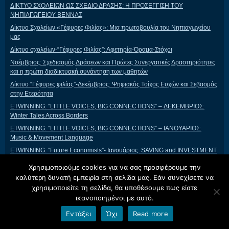
ΔΙΚΤΥΟ ΣΧΟΛΕΙΩΝ ΩΣ ΣΧΕΔΙΟ ΔΡΑΣΗΣ: Η ΠΡΟΣΕΓΓΙΣΗ ΤΟΥ
ΝΗΠΙΑΓΩΓΕΙΟΥ ΒΕΝΝΑΣ
Δίκτυο Σχολείων «Γέφυρες Φιλίας»: Μια πρωτοβουλία του Νηπιαγωγείου
μας
Δίκτυο σχολείων-“Γέφυρες Φιλίας”: Αφετηρία-Όραμα-Στόχοι
Νοέμβριος: Σχεδιασμός Δράσεων και Πρώτες Συνεργατικές Δραστηριότητες
και η πρώτη διαδικτυακή συνάντηση των μαθητών
Δίκτυο “Γέφυρες φιλίας”-Δεκέμβριος: Ψηφιακός Τοίχος Ευχών και Σεβασμός
στην Ετερότητα
ETWINNING: “LITTLE VOICES, BIG CONNECTIONS” – ΔΕΚΕΜΒΡΙΟΣ:
Winter Tales Across Borders
ETWINNING: “LITTLE VOICES, BIG CONNECTIONS” – ΙΑΝΟΥΑΡΙΟΣ:
Music & Movement Language
ETWINNING: “Future Economists”- Ιανουάριος: SAVING and INVESTMENT
Εγγραφες για το σχολικό έτος 2026-’27
Χρησιμοποιούμε cookies για να σας προσφέρουμε την
ETWINNING: “Future Economists”- Ομαδικές Δημιουργίες
καλύτερη δυνατή εμπειρία στη σελίδα μας. Εάν συνεχίσετε να
χρησιμοποιείτε τη σελίδα, θα υποθέσουμε πως είστε
ETWINNING: “Future Economists”-Κλείσιμο έργου
ικανοποιημένοι με αυτό.
ETWINNING: “LITTLE VOICES, BIG CONNECTIONS” – ΦΕΒΡΟΥΑΡΙΟΣ:
Building Bridges of Friendship
Εντάξει
Όχι
Read more
ETWINNING: “LITTLE VOICES, BIG CONNECTIONS” – ΦΕΒΡΟΥΑΡΙΟΣ: