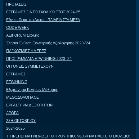
ΠΡΟΤΑΣΕΙΣ
ΕΓΓΡΑΦΕΣ ΓΙΑ ΤΟ ΣΧΟΛΙΚΟ ΕΤΟΣ 2024-25
Εθνικο Θεματικο Δικτυο: ΠΑΙΔΕΙΑ ΣΤΑ ΜΕΣΑ
CODE WEEK
AEIFORUM Σχολείο
Έτησια Έκθεση Εσωτερικής Αξιολόγησης 2023-’24
ΠΑΓΚΟΣΜΙΕΣ ΗΜΕΡΕΣ
ΠΡΟΓΡΑΜΜΑΤΑ ETWINNING 2023-’24
ΟΙ ΓΟΝΕΙΣ ΣΥΜΜΕΤΕΧΟΥΝ
ΕΓΓΡΑΦΕΣ
ETWINNING
Εξερεύνηση Κέντρων Μάθησης
ΜΕΘΟΔΟΛΟΓΙΑ 5Ε
ΕΡΓΑΣΤΗΡΙΑ ΔΕΞΙΟΤΗΤΩΝ
ΑΡΘΡΑ
28Η ΟΚΤΩΒΡΙΟΥ
2024-2025
ΤΙ ΠΡΕΠΕΙ ΝΑ ΓΝΩΡΙΖΕΙ ΤΟ ΠΡΟΝΗΠΙΟ, ΜΕΧΡΙ ΝΑ ΠΑΕΙ ΣΤΟ ΣΧΟΛΕΙΟ;