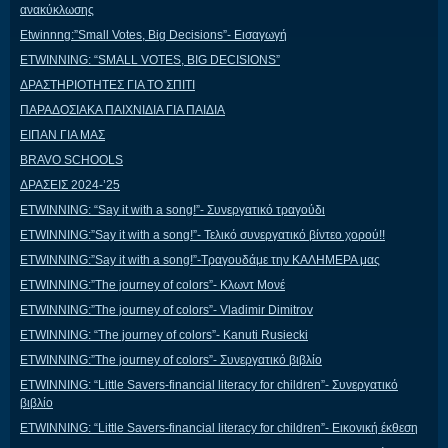
ανακύκλωσης
Etwinnng:”Small Votes, Big Decisions”- Εισαγωγή
ETWINNING: “SMALL VOTES, BIG DECISIONS”
ΔΡΑΣΤΗΡΙΟΤΗΤΕΣ ΓΙΑ ΤΟ ΣΠΙΤΙ
ΠΑΡΑΔΟΣΙΑΚΑ ΠΑΙΧΝΙΔΙΑ ΓΙΑ ΠΑΙΔΙΑ
ΕΙΠΑΝ ΓΙΑ ΜΑΣ
BRAVO SCHOOLS
ΔΡΑΣΕΙΣ 2024-’25
ETWINNING: “Say it with a song!”- Συνεργατικό τραγούδι
ETWINNING:”Say it with a song!”- Τελικό συνεργατικό βίντεο χορού!!
ETWINNING:”Say it with a song!”-Τραγουδάμε την ΚΑΛΗΜΕΡΑ μας
ETWINNING:”The journey of colors”- Κλωντ Μονέ
ETWINNING:”The journey of colors”- Vladimir Dimitrov
ETWINNING: “The journey of colors”- Kanuti Rusiecki
ETWINNING:”The journey of colors”- Συνεργατικό βιβλίο
ETWINNING: “Little Savers-financial literacy for children”- Συνεργατικό
βιβλίο
ETWINNING: “Little Savers-financial literacy for children”- Εικονική έκθεση