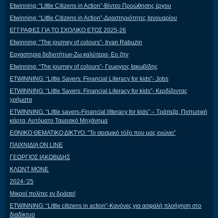
Etwinning: “Little Citizens in Action”-Βίντεο Προώθησης έργου
Etwinning: “Little Citizens in Action”-Δραστηριότητες Ιανουαρίου
ΕΓΓΡΑΦΕΣ ΓΙΑ ΤΟ ΣΧΟΛΙΚΟ ΕΤΟΣ 2025-26
Etwinning: “The journey of colours”- Irvan Rabuzin
Εργαστηρια δεδιοτήτων-Ζω καλύτερα- Ευ ζην
Etwinning: “The journey of colours”- Γεωργιος Ιακωβίδης
ETWINNING: “Little Savers: Financial Literacy for kids”- Jobs
ETWINNING: “Little Savers: Financial Literacy for kids”- Κερδίζοντας
χρήματα
ETWINNING: “Little savers-Financial litteracy for kids” – Τράπεζα, Πιστωτική
κάρτα, Αυτόματο Ταμειακό Μηχάνημα
ΕΘΝΙΚΟ ΘΕΜΑΤΙΚΟ ΔΙΚΤΥΟ: “Το σεισμικό τόξο που μας ενώνει”
ΠΑΙΧΝΙΔΙΑ ON LINE
ΓΕΩΡΓΙΟΣ ΙΑΚΩΒΙΔΗΣ
ΚΛΩΝΤ ΜΟΝΕ
2024-’25
Μικροί πολίτες εν δράσει!
ETWINNING: “Little citizens in action”-Κανόνες για ασφαλή πλοήγηση στο
διαδίκτυο