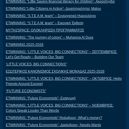
ETWINNING: “Little Savers-financial literacy for children”- Ακροστιχίδα
ETWINNING:”Little Citizens in Action”- Δραστηριότητες Μαϊου
ETWINNING: “S.T.E.A.M. team” – Συνεργατικό Ημερολόγιο
ETWINNING: “S.T.E.A.M. team” – Εικονική Έκθεση
MYTH2SPACE: ΟΛΟΚΛΗΡΩΣΗ ΠΡΟΓΡΑΜΜΑΤΟΣ
ETWINNING: “The journey of colors” – Muhanna Al Dura
ETWINNING 2025-2026
ETWINNING: “LITTLE VOICES, BIG CONNECTIONS” – ΣΕΠΤΕΜΒΡΙΟΣ:
Let’s Get Ready – Building Our Team
‘LITTLE VOICES, BIG CONNECTIONS”
ΕΣΩΤΕΡΙΚΟΣ ΚΑΝΟΝΙΣΜΟΣ ΣΧΟΛΙΚΗΣ ΜΟΝΑΔΑΣ 2025-2026
ETWINNING: “LITTLE VOICES, BIG CONNECTIONS” – ΟΚΤΩΒΡΙΟΣ: Hello
Friends Around Europe!
“FUTURE ECONOMISTS”
ETWINNING: “Future Economists”- Εισαγωγή
ETWINNING: “LITTLE VOICES, BIG CONNECTIONS” – ΝΟΕΜΒΡΙΟΣ:
Colors Speak Louder Than Words
ETWINNING: “Future Economists”-Νοέμβριος: What’s money?
ETWINNING: “Future Economists”- Δεκέμβριος: Needs-Wants