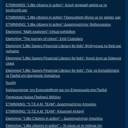
ETWINNING: “Little citizens in action”- Κοινή ψηφιακή αφίσα με τα
λογότυπά μας
ETWINNING: “Little citizens in action”-Παρουσίαση βίντεο με τις αφίσες μας
ETWINNING: “Little citizens in action”-Δραστηριότητες Φεβρουαρίου
Etwinning: “Math explorers”-Virtual exhibition
Etwinning: “The journey of colors”- Emil Ciubotaru
Etwinning:”Little Savers-Financial Literacy for kids”-Φτιάχνουμε τα δικά μας
χρήματα
Etwinning:”Little Savers-Financial Literacy for kids”- Κοινό έργο με διάφορα
υλικά
Etwinning:”Little Savers-Financial Literacy for kids”- Πώς να Εκπαιδεύσετε
τα Παιδιά στη Διαχείριση Χρημάτων
Άνοιξη
Καλλιεργώντας την Ενσυναίσθηση και την Επικοινωνία στα Παιδιά
Παγκόσμια Ημέρα Παιδικού Βιβλίου
ETWINNING: “S.T.E.A.M. TEAM”- Δραστηριότητες Απριλίου
ETWINNING: “S.T.E.A.M. TEAM”- Κλιματική Αλλαγή
Etwinning: “Little Citizens in action” – Δραστηριότητες Απριλίου
Etwinning: “Little citizens in action” – Το κόμικ με το ποίημα της