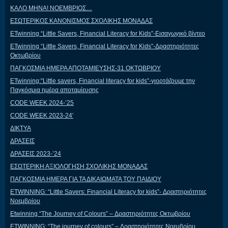
ΚΑΛΟ ΜΗΝΑ! ΝΟΕΜΒΡΙΟΣ…
ΕΣΩΤΕΡΙΚΟΣ ΚΑΝΟΝΙΣΜΟΣ ΣΧΟΛΙΚΗΣ ΜΟΝΑΔΑΣ
ΕTwinning “Little Savers, Financial Literacy for Kids”-Εισαγωγικό βίντεο
ΕTwinning “Little Savers, Financial Literacy for Kids”-Δραστηριότητες
Οκτωβρίου
ΠΑΓΚΟΣΜΙΑ ΗΜΕΡΑ ΑΠΟΤΑΜΙΕΥΣΗΣ-31 ΟΚΤΩΒΡΙΟΥ
ETwinning:”Little savers, Financial literacy for kids”-γιορτάζουμε την
Παγκόσμια ημέρα αποταμίευσης
CODE WEEK 2024-’25
CODE WEEK 2023-24′
ΔΙΚΤΥΑ
ΔΡΑΣΕΙΣ
ΔΡΑΣΕΙΣ 2023-’24
ΕΣΩΤΕΡΙΚΗ ΑΞΙΟΛΟΓΗΣΗ ΣΧΟΛΙΚΗΣ ΜΟΝΑΔΑΣ
ΠΑΓΚΟΣΜΙΑ ΗΜΕΡΑ ΓΙΑ ΤΑ ΔΙΚΑΙΩΜΑΤΑ ΤΟΥ ΠΑΙΔΙΟΥ
ETWINNING: “Little Savers: Financial Literacy for kids”- Δραστηριότητες
Νοεμβρίου
Etwinning “The Journey of Colours” – Δραστηριότητες Οκτωβρίου
ETWINNING: “The journey of colours” – Δραστηριότητες Νοεμβρίου