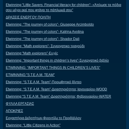
Etwinning:”Little Savers: Financial literacy for children”- «Άπλωσε τα πόδια
σου μέχρι εκεί που φτάνει το πάπλωμά σου”
ΔΡΑΣΕΙΣ ΕΝΕΡΓΟΥ ΠΟΛΙΤΗ
Etwinning: “The journey of colors”- Giuseppe Arcimboldo
Etwinning: “The journey of colors”- Katrina Avotina
Etwinning: “The journey of colors”- Slvador Dali
Etwinning: “Math explorers”- Συνεργατικο τραγούδι
Etwinning:”Math explorers”-Ευχές
Etwinning: “Important things in children’s lives”-Συνεργατικό βιβλίο
ETWINNING: “IMPORTANT THINGS IN CHILDREN’S LIVES”
ETWINNING:”S.T.E.A.M. TEAM”
Etwinning: “S.T.E.A.M. Team”-Προωθητικό βίντεο
Etwinning: “S.T.E.A.M. Team”-Δραστηριότητες Ιανουαρίου-WOOD
Etwinning:”S.T.E.A.M. Team”-Δραστηριότητες Φεβρουαρίου-WATER
ΦΥΛΛΑ ΕΡΓΑΣΙΑΣ
ΑΠΟΚΡΙΕΣ
Εργαστήρια Δεξιοτήτων-Φροντίζω το Περιβάλλον
Etwinning: “Little Citizens in Action”