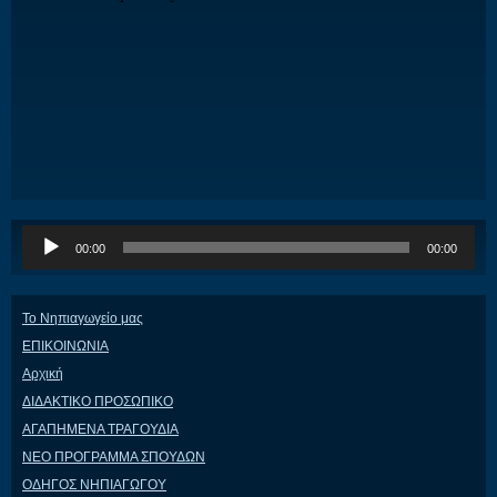
Πρόγραμμα
00:00
00:00
Αναπαραγωγής
Ήχου
Το Νηπιαγωγείο μας
ΕΠΙΚΟΙΝΩΝΙΑ
Αρχική
ΔΙΔΑΚΤΙΚΟ ΠΡΟΣΩΠΙΚΟ
ΑΓΑΠΗΜΕΝΑ ΤΡΑΓΟΥΔΙΑ
ΝΕΟ ΠΡΟΓΡΑΜΜΑ ΣΠΟΥΔΩΝ
ΟΔΗΓΟΣ ΝΗΠΙΑΓΩΓΟΥ