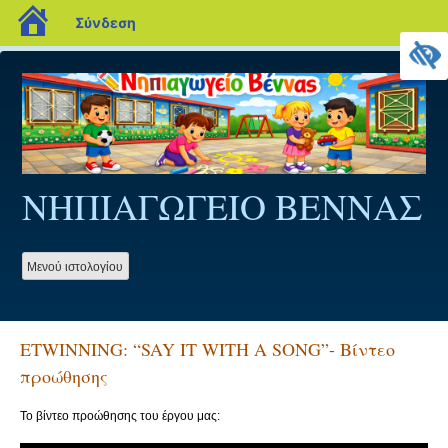
blogs.sch.gr
Σύνδεση
Προχωρήστε
στο
περιεχόμενο
ΝΗΠΙΑΓΩΓΕΙΟ ΒΕΝΝΑΣ
Mενού ιστολογίου
ETWINNING: “SAY IT WITH A SONG”- Βίντεο
προώθησης
Το βίντεο προώθησης του έργου μας: