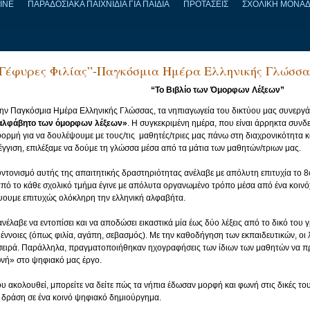
LINE
ΠΑΡΑΔΟΣΙΑΚΑ ΠΑΙΧΝΙΔΙΑ ΓΙΑ ΠΑΙΔΙΑ
ΠΡΟΤΑΣΕΙΣ
ΣΧΟΛΙΚΗ ΜΟΝΑ
“Γέφυρες Φιλίας”-Παγκόσμια Ημέρα Ελληνικής Γλώσσα
“Το Βιβλίο των Όμορφων Λέξεων”
ην Παγκόσμια Ημέρα Ελληνικής Γλώσσας, τα νηπιαγωγεία του δικτύου μας συνεργά
αλφάβητο των όμορφων λέξεων»
. Η συγκεκριμένη ημέρα, που είναι άρρηκτα συνδ
ορμή για να δουλέψουμε με τους/τις μαθητές/τριες μας πάνω στη διαχρονικότητα και
γγιση, επιλέξαμε να δούμε τη γλώσσα μέσα από τα μάτια των μαθητών/τριων μας.
υντονισμό αυτής της απαιτητικής δραστηριότητας ανέλαβε με απόλυτη επιτυχία το
8
πό το κάθε σχολικό τμήμα έγινε με απόλυτα οργανωμένο τρόπο μέσα από ένα κοι
ύψουμε επιτυχώς ολόκληρη την ελληνική αλφαβήτα
.
νέλαβε να εντοπίσει και να αποδώσει εικαστικά μία έως δύο λέξεις από το δικό του 
ς έννοιες (όπως φιλία, αγάπη, σεβασμός)
.
Με την καθοδήγηση των εκπαιδευτικών, οι 
σειρά
.
Παράλληλα, πραγματοποιήθηκαν
ηχογραφήσεις των ίδιων των μαθητών
να πρ
νή» στο ψηφιακό μας έργο
.
ου ακολουθεί, μπορείτε να δείτε πώς τα νήπια έδωσαν μορφή και φωνή στις δικές το
ή δράση σε ένα κοινό ψηφιακό δημιούργημα
.