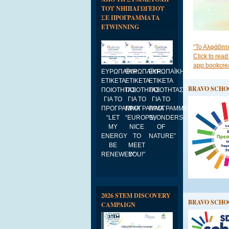
ΤΟΥ ΝΗΠΙΑΓΩΓΕΙΟΥ
ΣΕ ΠΡΟΓΡΑΜΜΑΤΑ
ETWINNING
“Το Αλφάβητ
Click to rea
app.bookcre
ΕΥΡΩΠΑΪΚΗ
ΕΥΡΩΠΑΪΚΗ
ΕΥΡΩΠΑΪΚΗ
ΕΤΙΚΕΤΑ
ΕΤΙΚΕΤΑ
ΕΤΙΚΕΤΑ
BRAVO SCHOO
ΠΟΙΟΤΗΤΑΣ
ΠΟΙΟΤΗΤΑΣ
ΠΟΙΟΤΗΤΑΣ
ΓΙΑ ΤΟ
ΓΙΑ ΤΟ
ΓΙΑ ΤΟ
ΠΡΟΓΡΑΜΜΑ
ΠΡΟΓΡΑΜΜΑ
ΠΡΟΓΡΑΜΜΑ
“LET
“EUROPE,
“WONDERS
MY
NICE
OF
ENERGY
TO
NATURE”
BE
MEET
RENEWED”
YOU!”
2026 STEM DISCOVERY
BRAVO SCHOO
CAMPAIGN