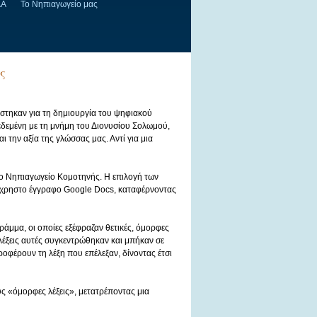
ΔΑ
Το Νηπιαγωγείο μας
ς
στηκαν για τη δημιουργία του ψηφιακού
εδεμένη με τη μνήμη του Διονυσίου Σολωμού,
 την αξία της γλώσσας μας. Αντί για μια
ο Νηπιαγωγείο Κομοτηνής
.
Η επιλογή των
νόχρηστο έγγραφο
Google Docs
, καταφέρνοντας
γράμμα, οι οποίες εξέφραζαν θετικές, όμορφες
λέξεις αυτές συγκεντρώθηκαν και μπήκαν σε
οφέρουν τη λέξη που επέλεξαν, δίνοντας έτσι
υς «όμορφες λέξεις», μετατρέποντας μια