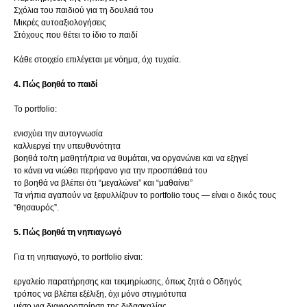
Σχόλια του παιδιού για τη δουλειά του
Μικρές αυτοαξιολογήσεις
Στόχους που θέτει το ίδιο το παιδί
Κάθε στοιχείο επιλέγεται με νόημα, όχι τυχαία.
4. Πώς βοηθά το παιδί
Το portfolio:
ενισχύει την αυτογνωσία
καλλιεργεί την υπευθυνότητα
βοηθά το/τη μαθητή/τρια να θυμάται, να οργανώνει και να εξηγεί
το κάνει να νιώθει περήφανο για την προσπάθειά του
το βοηθά να βλέπει ότι “μεγαλώνει” και “μαθαίνει”
Τα νήπια αγαπούν να ξεφυλλίζουν το portfolio τους — είναι ο δικός τους
“θησαυρός”.
5. Πώς βοηθά τη νηπιαγωγό
Για τη νηπιαγωγό, το portfolio είναι:
εργαλείο παρατήρησης και τεκμηρίωσης, όπως ζητά ο Οδηγός
τρόπος να βλέπει εξέλιξη, όχι μόνο στιγμιότυπα
μέσο για διαφοροποίηση της διδασκαλίας