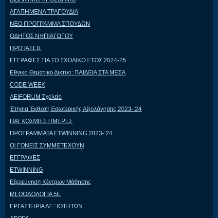
ΑΓΑΠΗΜΕΝΑ ΤΡΑΓΟΥΔΙΑ
ΝΕΟ ΠΡΟΓΡΑΜΜΑ ΣΠΟΥΔΩΝ
ΟΔΗΓΟΣ ΝΗΠΙΑΓΩΓΟΥ
ΠΡΟΤΑΣΕΙΣ
ΕΓΓΡΑΦΕΣ ΓΙΑ ΤΟ ΣΧΟΛΙΚΟ ΕΤΟΣ 2024-25
Εθνικο Θεματικο Δικτυο: ΠΑΙΔΕΙΑ ΣΤΑ ΜΕΣΑ
CODE WEEK
AEIFORUM Σχολείο
Έτησια Έκθεση Εσωτερικής Αξιολόγησης 2023-’24
ΠΑΓΚΟΣΜΙΕΣ ΗΜΕΡΕΣ
ΠΡΟΓΡΑΜΜΑΤΑ ETWINNING 2023-’24
ΟΙ ΓΟΝΕΙΣ ΣΥΜΜΕΤΕΧΟΥΝ
ΕΓΓΡΑΦΕΣ
ETWINNING
Εξερεύνηση Κέντρων Μάθησης
ΜΕΘΟΔΟΛΟΓΙΑ 5Ε
ΕΡΓΑΣΤΗΡΙΑ ΔΕΞΙΟΤΗΤΩΝ