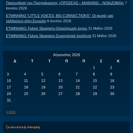
Παρουσίαση του Προγράμματος «ΠΡΟΣΕΧΩ – ΜΑΘΑΙΝΩ – ΝΟΙΑΖΟΜΑΙ»
7
Ιουνίου 2026
ETWINNING “LITTLE VOICES, BIG CONNECTIONS”- Οι φωνές μας
ταξιδεύουν στην Ευρώπη
6 Ιουνίου 2026
ETWINNING: Future Steamers-Ολοκλήρωση έργου
31 Μαΐου 2026
ETWINNING: Future Steamers-Συνεργατικά προϊόντα
31 Μαΐου 2026
Αύγουστος 2026
Δ
Τ
Τ
Π
Π
Σ
Κ
1
2
3
4
5
6
7
8
9
10
11
12
13
14
15
16
17
18
19
20
21
22
23
24
25
26
27
28
29
30
31
« Ιούν
Σκακιστική άσκηση