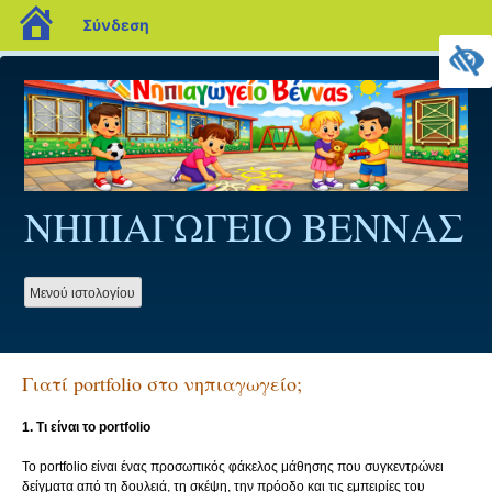
blogs.sch.gr
Σύνδεση
Προχωρήστε
στο
περιεχόμενο
ΝΗΠΙΑΓΩΓΕΙΟ ΒΕΝΝΑΣ
Mενού ιστολογίου
Γιατί portfolio στο νηπιαγωγείο;
1. Τι είναι το portfolio
Το portfolio είναι ένας προσωπικός φάκελος μάθησης που συγκεντρώνει
δείγματα από τη δουλειά, τη σκέψη, την πρόοδο και τις εμπειρίες του