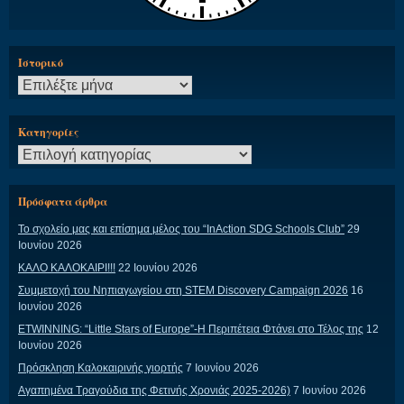
Ιστορικό
Ιστορικό
Kατηγορίες
Kατηγορίες
Πρόσφατα άρθρα
Το σχολείο μας και επίσημα μέλος του “InAction SDG Schools Club”
29
Ιουνίου 2026
ΚΑΛΟ ΚΑΛΟΚΑΙΡΙ!!!
22 Ιουνίου 2026
Συμμετοχή του Νηπιαγωγείου στη STEM Discovery Campaign 2026
16
Ιουνίου 2026
ETWINNING: “Little Stars of Europe”-Η Περιπέτεια Φτάνει στο Τέλος της
12
Ιουνίου 2026
Πρόσκληση Καλοκαιρινής γιορτής
7 Ιουνίου 2026
Αγαπημένα Τραγούδια της Φετινής Χρονιάς 2025-2026)
7 Ιουνίου 2026