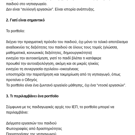
παιδιού στο νηπιαγωγείο.
Δεν είναι “συλλογή εργασιών”. Είναι ιστορία ανάπτυξης.
2. Γιατί είναι σημαντικό
Το portfolio:
δείχνει την πραγματική πρόοδο του παιδιού, όχι μόνο το τελικό αποτέλεσμα
αναδεικνύει τις δεξιότητες του παιδιού σε όλους τους τομείς (γλώσσα,
μαθηματικά, κοινωνικές δεξιότητες, δημιουργικότητα)
ενισχύει την αυτοεκτίμηση, γιατί το παιδί βλέπει τι κατάφερε
προωθεί την αυτοαξιολόγηση, ακόμη και σε μικρές ηλικίες
ενισχύει τη συνεργασία σχολείου–οικογένειας
υποστηρίζει την παρατήρηση και τεκμηρίωση από τη νηπιαγωγό, όπως
προτείνει ο Οδηγός
Το portfolio είναι ένα ζωντανό εργαλείο μάθησης, όχι ένα “ντοσιέ εργασιών”.
3. Τι περιλαμβάνει ένα portfolio
Σύμφωνα με τις παιδαγωγικές αρχές του ΙΕΠ, το portfolio μπορεί να
περιλαμβάνει:
Δείγματα εργασιών του παιδιού
Φωτογραφίες από δραστηριότητες
Παρατηρήσεις της νηπιαγωγού