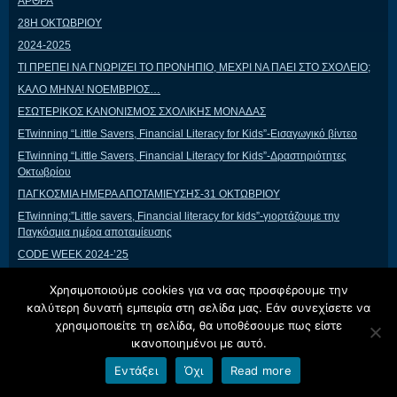
ΑΡΘΡΑ
28Η ΟΚΤΩΒΡΙΟΥ
2024-2025
ΤΙ ΠΡΕΠΕΙ ΝΑ ΓΝΩΡΙΖΕΙ ΤΟ ΠΡΟΝΗΠΙΟ, ΜΕΧΡΙ ΝΑ ΠΑΕΙ ΣΤΟ ΣΧΟΛΕΙΟ;
ΚΑΛΟ ΜΗΝΑ! ΝΟΕΜΒΡΙΟΣ…
ΕΣΩΤΕΡΙΚΟΣ ΚΑΝΟΝΙΣΜΟΣ ΣΧΟΛΙΚΗΣ ΜΟΝΑΔΑΣ
ΕTwinning “Little Savers, Financial Literacy for Kids”-Εισαγωγικό βίντεο
ΕTwinning “Little Savers, Financial Literacy for Kids”-Δραστηριότητες
Οκτωβρίου
ΠΑΓΚΟΣΜΙΑ ΗΜΕΡΑ ΑΠΟΤΑΜΙΕΥΣΗΣ-31 ΟΚΤΩΒΡΙΟΥ
ETwinning:”Little savers, Financial literacy for kids”-γιορτάζουμε την
Παγκόσμια ημέρα αποταμίευσης
CODE WEEK 2024-’25
CODE WEEK 2023-24′
Χρησιμοποιούμε cookies για να σας προσφέρουμε την
ΔΙΚΤΥΑ
καλύτερη δυνατή εμπειρία στη σελίδα μας. Εάν συνεχίσετε να
ΔΡΑΣΕΙΣ
χρησιμοποιείτε τη σελίδα, θα υποθέσουμε πως είστε
ικανοποιημένοι με αυτό.
ΔΡΑΣΕΙΣ 2023-’24
ΕΣΩΤΕΡΙΚΗ ΑΞΙΟΛΟΓΗΣΗ ΣΧΟΛΙΚΗΣ ΜΟΝΑΔΑΣ
Εντάξει
Όχι
Read more
ΠΑΓΚΟΣΜΙΑ ΗΜΕΡΑ ΓΙΑ ΤΑ ΔΙΚΑΙΩΜΑΤΑ ΤΟΥ ΠΑΙΔΙΟΥ