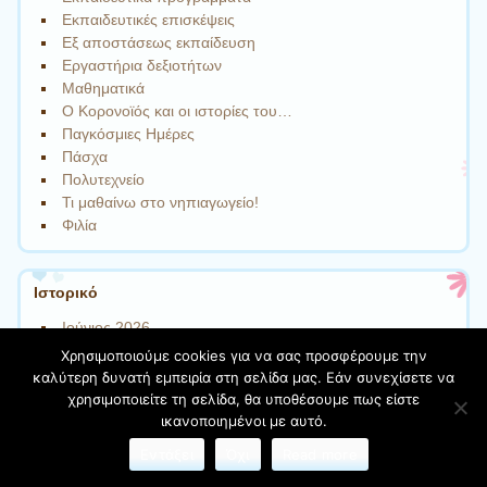
Εκπαιδευτικές επισκέψεις
Εξ αποστάσεως εκπαίδευση
Εργαστήρια δεξιοτήτων
Μαθηματικά
Ο Κορονοϊός και οι ιστορίες του…
Παγκόσμιες Ημέρες
Πάσχα
Πολυτεχνείο
Τι μαθαίνω στο νηπιαγωγείο!
Φιλία
Ιστορικό
Ιούνιος 2026
Μάιος 2026
Χρησιμοποιούμε cookies για να σας προσφέρουμε την
Απρίλιος 2026
καλύτερη δυνατή εμπειρία στη σελίδα μας. Εάν συνεχίσετε να
Μάρτιος 2026
χρησιμοποιείτε τη σελίδα, θα υποθέσουμε πως είστε
Φεβρουάριος 2026
ικανοποιημένοι με αυτό.
Ιανουάριος 2026
Εντάξει
Όχι
Read more
Δεκέμβριος 2025
Νοέμβριος 2025