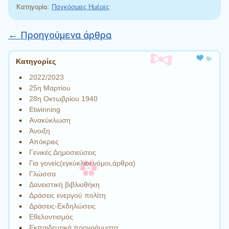
Κατηγορία:
Παγκόσμιες Ημέρες
←
Προηγούμενα άρθρα
Πλοήγηση άρθρων
Kατηγορίες
2022/2023
25η Μαρτίου
28η Οκτωβρίου 1940
Etwinning
Ανακύκλωση
Άνοιξη
Απόκριες
Γενικές Δημοσιεύσεις
Για γονείς(εγκύκλιοι,νόμοι,άρθρα)
Γλώσσα
Δανειστική βιβλιοθήκη
Δράσεις ενεργού πολίτη
Δράσεις-Εκδηλώσεις
Εθελοντισμός
Εκπαιδευτικά προγράμματα