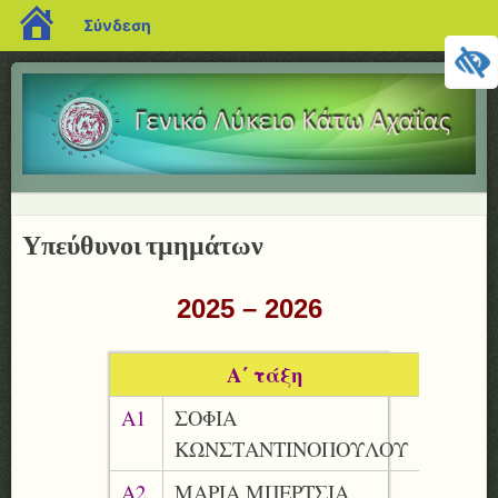
blogs.sch.gr
Σύνδεση
ΓΕΝΙΚΟ
ΛΥΚΕΙΟ
ΚΑΤΩ
Μενού
ΑΧΑΪΑΣ
ΜΕΤΆΒΑΣΗ ΣΕ ΠΕΡΙΕΧΌΜΕΝΟ
Υπεύθυνοι τμημάτων
2025 – 2026
Α΄ τάξη
Α1
ΣΟΦΙΑ
ΚΩΝΣΤΑΝΤΙΝΟΠΟΥΛΟΥ
Α2
ΜΑΡΙΑ ΜΠΕΡΤΣΙΑ