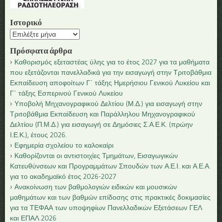
Ιστορικό
Ιστορικό
Πρόσφατα άρθρα
Καθορισμός εξεταστέας ύλης για το έτος 2027 για τα μαθήματα
που εξετάζονται πανελλαδικά για την εισαγωγή στην Τριτοβάθμια
Εκπαίδευση αποφοίτων Γ΄ τάξης Ημερήσιου Γενικού Λυκείου και
Γ΄ τάξης Εσπερινού Γενικού Λυκείου
Υποβολή Μηχανογραφικού Δελτίου (Μ.Δ.) για εισαγωγή στην
Τριτοβάθμια Εκπαίδευση και Παράλληλου Μηχανογραφικού
Δελτίου (Π.Μ.Δ.) για εισαγωγή σε Δημόσιες Σ.Α.Ε.Κ. (πρώην
Ι.Ε.Κ.), έτους 2026.
Εφημερία σχολείου το καλοκαίρι
Καθορίζονται οι αντιστοιχίες Τμημάτων, Εισαγωγικών
Κατευθύνσεων και Προγραμμάτων Σπουδών των Α.Ε.Ι. και Α.Ε.Α.
για το ακαδημαϊκό έτος 2026-2027
Ανακοίνωση των βαθμολογιών ειδικών και μουσικών
μαθημάτων και των βαθμών επίδοσης στις πρακτικές δοκιμασίες
για τα ΤΕΦΑΑ των υποψηφίων Πανελλαδικών Εξετάσεων ΓΕΛ
και ΕΠΑΛ 2026