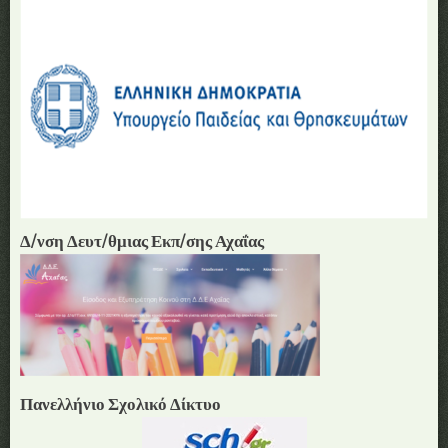
Δ/νση Δευτ/θμιας Εκπ/σης Αχαΐας
Πανελλήνιο Σχολικό Δίκτυο