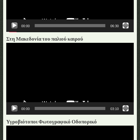
00:00
06:30
Στη Μακεδονία του παλιού καιρού
Πρόγραμμα
Αναπαραγωγής
Βίντεο
00:00
03:10
Υγροβιότοποι Φωτογραφικό Οδοπορικό
Πρόγραμμα
Αναπαραγωγής