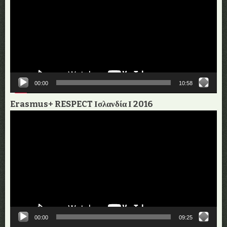
Βίντεο
00:00
10:58
Erasmus+ RESPECT Ισλανδία Ι 2016
Πρόγραμμα
Αναπαραγωγής
Βίντεο
00:00
09:25