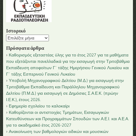
Ιστορικό
Ιστορικό
Πρόσφατα άρθρα
Καθορισμός εξεταστέας ύλης για το έτος 2027 για τα μαθήματα
που εξετάζονται πανελλαδικά για την εισαγωγή στην Τριτοβάθμια
Εκπαίδευση αποφοίτων Γ΄ τάξης Ημερήσιου Γενικού Λυκείου και
Γ΄ τάξης Εσπερινού Γενικού Λυκείου
Υποβολή Μηχανογραφικού Δελτίου (Μ.Δ.) για εισαγωγή στην
Τριτοβάθμια Εκπαίδευση και Παράλληλου Μηχανογραφικού
Δελτίου (Π.Μ.Δ.) για εισαγωγή σε Δημόσιες Σ.Α.Ε.Κ. (πρώην
Ι.Ε.Κ.), έτους 2026.
Εφημερία σχολείου το καλοκαίρι
Καθορίζονται οι αντιστοιχίες Τμημάτων, Εισαγωγικών
Κατευθύνσεων και Προγραμμάτων Σπουδών των Α.Ε.Ι. και Α.Ε.Α.
για το ακαδημαϊκό έτος 2026-2027
Ανακοίνωση των βαθμολογιών ειδικών και μουσικών