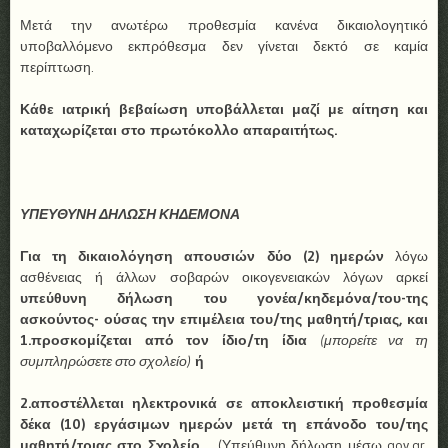
Μετά την ανωτέρω προθεσμία κανένα δικαιολογητικό
υποβαλλόμενο εκπρόθεσμα δεν γίνεται δεκτό σε καμία
περίπτωση.
Κάθε ιατρική βεβαίωση υποβάλλεται μαζί με αίτηση και
καταχωρίζεται στο πρωτόκολλο απαραιτήτως.
ΥΠΕΥΘΥΝΗ ΔΗΛΩΣΗ ΚΗΔΕΜΟΝΑ
Για τη δικαιολόγηση απουσιών δύο (2) ημερών
λόγω
ασθένειας ή άλλων σοβαρών οικογενειακών λόγων αρκεί
υπεύθυνη δήλωση του γονέα/κηδεμόνα/του-της
ασκούντος- ούσας την επιμέλεια του/της μαθητή/τριας, και
1.προσκομίζεται από τον ίδιο/τη ίδια
(μπορείτε να τη
συμπληρώσετε στο σχολείο)
ή
2.αποστέλλεται ηλεκτρονικά σε αποκλειστική προθεσμία
δέκα (10) εργάσιμων ημερών μετά τη επάνοδο του/της
μαθητή/τριας στο Σχολείο.
(Υπεύθυνη δήλωση μέσω gov.gr,