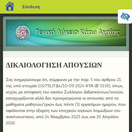
blogs.sch.gr
Σύνδεση
ΓΕΝΙΚΟ
ΛΥΚΕΙΟ
ΚΑΤΩ
Μενού
ΑΧΑΪΑΣ
ΜΕΤΆΒΑΣΗ ΣΕ ΠΕΡΙΕΧΌΜΕΝΟ
ΔΙΚΑΙΟΛΟΓΗΣΗ ΑΠΟΥΣΙΩΝ
Σας ενημερώνουμε ότι, σύμφωνα με την παρ. 5 του άρθρου 21
της υπό στοιχεία 102791/ΓΔ4/10-09-2024 ΚΥΑ (Β΄5130), όπως
ισχύει, με απόφαση του οικείου Συλλόγου Διδασκόντων/ουσών,
καταχωρίζονται αλλά δεν προσμετρώνται οι απουσίες από τα
μαθήματα μαθητών/τριών έως πέντε (5) εργασίμων ημερών, που
οφείλονται στην έξαρση των εποχικών ιογενών λοιμώξεων του
αναπνευστικού, από 24 Νοεμβρίου 2025 έως και 30 Απριλίου
2026.