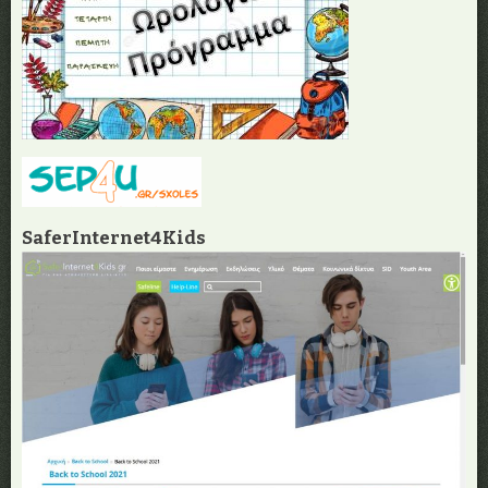
SaferInternet4Kids