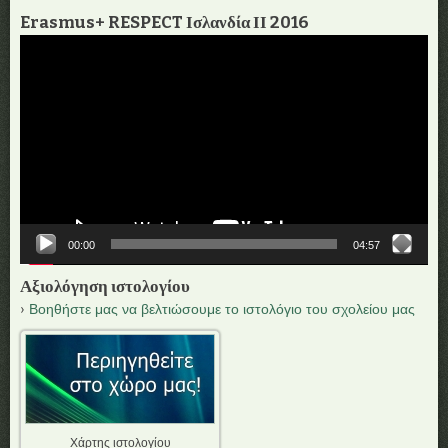
Erasmus+ RESPECT Ισλανδία ΙΙ 2016
Πρόγραμμα
Αναπαραγωγής
Βίντεο
00:00
04:57
Αξιολόγηση ιστολογίου
Βοηθήστε μας να βελτιώσουμε το ιστολόγιο του σχολείου μας
Χάρτης ιστολογίου