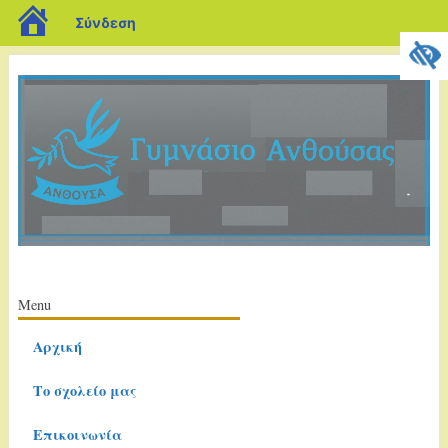
blogs.sch.gr
Σύνδεση
Κύριο μενού
Μετάβαση
Menu
σε
Αρχική
περιεχόμενο
Το σχολείο μας
Επικοινωνία