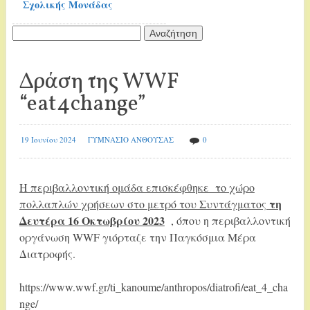
Σχολικής Μονάδας
Αναζήτηση
για:
Δράση της WWF
“eat4change”
19 Ιουνίου 2024
ΓΥΜΝΑΣΙΟ ΑΝΘΟΥΣΑΣ
0
H περιβαλλοντική ομάδα επισκέφθηκε το χώρο
τη
πολλαπλών χρήσεων στο μετρό του Συντάγματος
Δευτέρα 16 Οκτωβρίου 2023
, όπου η περιβαλλοντική
οργάνωση WWF γιόρταζε την Παγκόσμια Μέρα
Διατροφής.
https://www.wwf.gr/ti_kanoume/anthropos/diatrofi/eat_4_cha
nge/