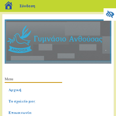
blogs.sch.gr
Σύνδεση
Κύριο μενού
Μετάβαση
Menu
σε
Αρχική
περιεχόμενο
Το σχολείο μας
Επικοινωνία