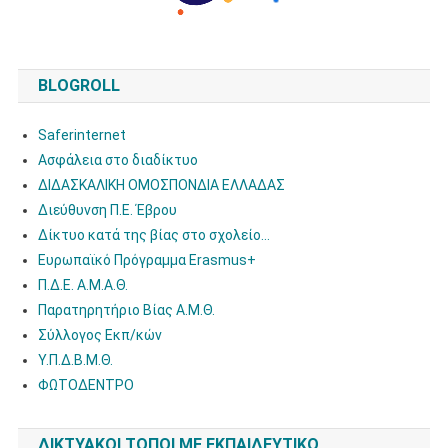
BLOGROLL
Saferinternet
Ασφάλεια στο διαδίκτυο
ΔΙΔΑΣΚΑΛΙΚΗ ΟΜΟΣΠΟΝΔΙΑ ΕΛΛΑΔΑΣ
Διεύθυνση Π.E. Έβρου
Δίκτυο κατά της βίας στο σχολείο…
Ευρωπαϊκό Πρόγραμμα Erasmus+
Π.Δ.Ε. Α.Μ.Α.Θ.
Παρατηρητήριο Βίας Α.Μ.Θ.
Σύλλογος Εκπ/κών
Υ.Π.Δ.Β.Μ.Θ.
ΦΩΤΟΔΕΝΤΡΟ
ΔΙΚΤΥΑΚΟΊ ΤΌΠΟΙ ΜΕ ΕΚΠΑΙΔΕΥΤΙΚΌ