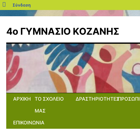
blogs.sch.gr
Σύνδεση
Μετάβαση
σε
4ο ΓΥΜΝΑΣΙΟ ΚΟΖΑΝΗΣ
περιεχόμενο
ΑΡΧΙΚΗ
ΤΟ ΣΧΟΛΕΙΟ
ΔΡΑΣΤΗΡΙΟΤΗΤΕΣ
ΠΡΟΣΩΠΙ
ΜΑΣ
ΕΠΙΚΟΙΝΩΝΙΑ