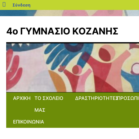
blogs.sch.gr
Σύνδεση
Μετάβαση
σε
4ο ΓΥΜΝΑΣΙΟ ΚΟΖΑΝΗΣ
περιεχόμενο
ΑΡΧΙΚΗ
ΤΟ ΣΧΟΛΕΙΟ
ΔΡΑΣΤΗΡΙΟΤΗΤΕΣ
ΠΡΟΣΩΠΙ
ΜΑΣ
ΕΠΙΚΟΙΝΩΝΙΑ