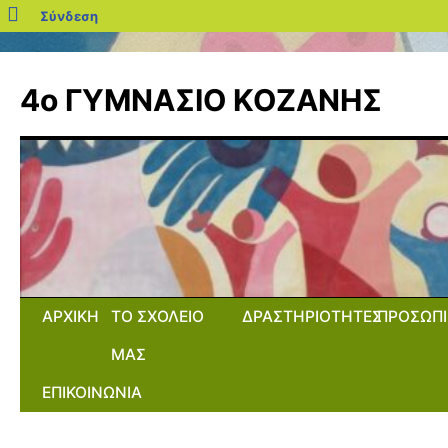
blogs.sch.gr
Σύνδεση
Μετάβαση
σε
4ο ΓΥΜΝΑΣΙΟ ΚΟΖΑΝΗΣ
περιεχόμενο
ΑΡΧΙΚΗ
ΤΟ ΣΧΟΛΕΙΟ
ΔΡΑΣΤΗΡΙΟΤΗΤΕΣ
ΠΡΟΣΩΠΙ
ΜΑΣ
ΕΠΙΚΟΙΝΩΝΙΑ