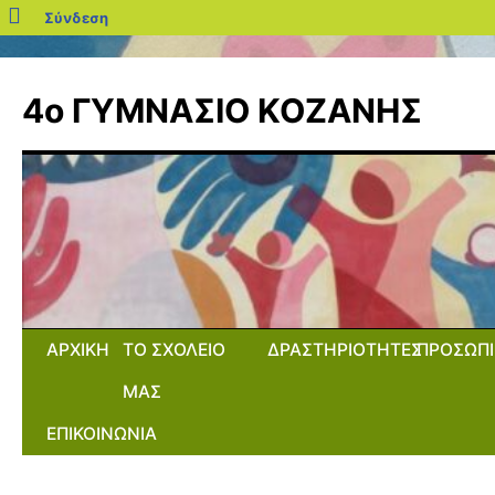
blogs.sch.gr
Σύνδεση
Μετάβαση
σε
4ο ΓΥΜΝΑΣΙΟ ΚΟΖΑΝΗΣ
περιεχόμενο
ΑΡΧΙΚΗ
ΤΟ ΣΧΟΛΕΙΟ
ΔΡΑΣΤΗΡΙΟΤΗΤΕΣ
ΠΡΟΣΩΠΙ
ΜΑΣ
ΕΠΙΚΟΙΝΩΝΙΑ