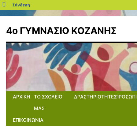
blogs.sch.gr
Σύνδεση
Μετάβαση
σε
4ο ΓΥΜΝΑΣΙΟ ΚΟΖΑΝΗΣ
περιεχόμενο
ΑΡΧΙΚΗ
ΤΟ ΣΧΟΛΕΙΟ
ΔΡΑΣΤΗΡΙΟΤΗΤΕΣ
ΠΡΟΣΩΠΙ
ΜΑΣ
ΕΠΙΚΟΙΝΩΝΙΑ