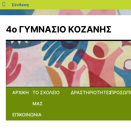
blogs.sch.gr
Σύνδεση
Μετάβαση
σε
4ο ΓΥΜΝΑΣΙΟ ΚΟΖΑΝΗΣ
περιεχόμενο
ΑΡΧΙΚΗ
ΤΟ ΣΧΟΛΕΙΟ
ΔΡΑΣΤΗΡΙΟΤΗΤΕΣ
ΠΡΟΣΩΠΙ
ΜΑΣ
ΕΠΙΚΟΙΝΩΝΙΑ