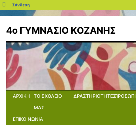
blogs.sch.gr
Σύνδεση
Μετάβαση
σε
4ο ΓΥΜΝΑΣΙΟ ΚΟΖΑΝΗΣ
περιεχόμενο
ΑΡΧΙΚΗ
ΤΟ ΣΧΟΛΕΙΟ
ΔΡΑΣΤΗΡΙΟΤΗΤΕΣ
ΠΡΟΣΩΠΙ
ΜΑΣ
ΕΠΙΚΟΙΝΩΝΙΑ