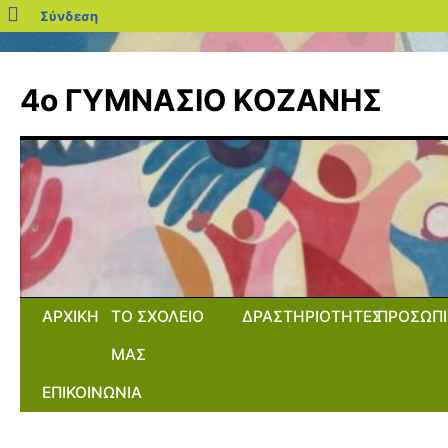
blogs.sch.gr
Σύνδεση
Μετάβαση
σε
4ο ΓΥΜΝΑΣΙΟ ΚΟΖΑΝΗΣ
περιεχόμενο
ΑΡΧΙΚΗ
ΤΟ ΣΧΟΛΕΙΟ
ΔΡΑΣΤΗΡΙΟΤΗΤΕΣ
ΠΡΟΣΩΠΙ
ΜΑΣ
ΕΠΙΚΟΙΝΩΝΙΑ