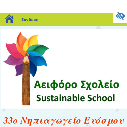
blogs.sch.gr
Σύνδεση
33ο Νηπιαγωγείο Ευόσμου