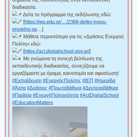
διαδικασία.
Δείτε το πρόγραμμα της εκδήλωσης εδώ:
[
https://iep.edu.gr/…/2366-deltio-typou-
prosklisi-se
…]
Μάθετε περισσότερα για τις «Δράσεις Ενεργού
Πολίτη» εδώ:
[
https://act.digitalschool.gov.gr/
]
Με γνώμονα τη συνεχή βελτίωση της
εκπαιδευτικής διαδικασίας, συνεχίζουμε να
εργαζόμαστε με όραμα, καινοτομία και αφοσίωση!
#Εκπαίδευση
#ΕνεργόςΠολίτης
#ΙΕΠ
#Ημερίδα
#Άρτα
#Δράσεις
#Πρωτοβάθμια
#Δευτεροβάθμια
#Παιδεία
#ΕνεργήΠολιτειότητα
#ActDigitalSchool
#EducationMatters