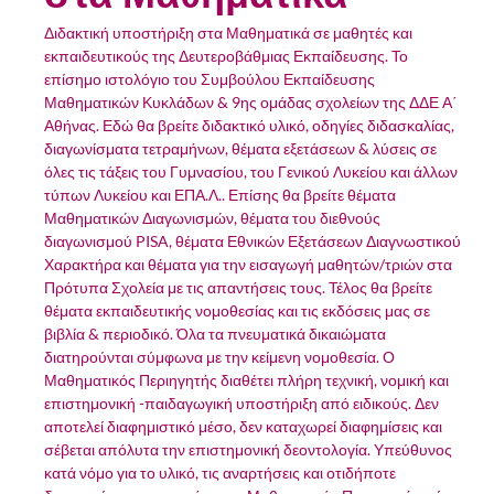
Διδακτική υποστήριξη στα Μαθηματικά σε μαθητές και
εκπαιδευτικούς της Δευτεροβάθμιας Εκπαίδευσης. Το
επίσημο ιστολόγιο του Συμβούλου Εκπαίδευσης
Μαθηματικών Κυκλάδων & 9ης ομάδας σχολείων της ΔΔΕ Α΄
Αθήνας. Εδώ θα βρείτε διδακτικό υλικό, οδηγίες διδασκαλίας,
διαγωνίσματα τετραμήνων, θέματα εξετάσεων & λύσεις σε
όλες τις τάξεις του Γυμνασίου, του Γενικού Λυκείου και άλλων
τύπων Λυκείου και ΕΠΑ.Λ.. Επίσης θα βρείτε θέματα
Μαθηματικών Διαγωνισμών, θέματα του διεθνούς
διαγωνισμού PISA, θέματα Εθνικών Εξετάσεων Διαγνωστικού
Χαρακτήρα και θέματα για την εισαγωγή μαθητών/τριών στα
Πρότυπα Σχολεία με τις απαντήσεις τους. Τέλος θα βρείτε
θέματα εκπαιδευτικής νομοθεσίας και τις εκδόσεις μας σε
βιβλία & περιοδικό. Όλα τα πνευματικά δικαιώματα
διατηρούνται σύμφωνα με την κείμενη νομοθεσία. Ο
Μαθηματικός Περιηγητής διαθέτει πλήρη τεχνική, νομική και
επιστημονική -παιδαγωγική υποστήριξη από ειδικούς. Δεν
αποτελεί διαφημιστικό μέσο, δεν καταχωρεί διαφημίσεις και
σέβεται απόλυτα την επιστημονική δεοντολογία. Υπεύθυνος
κατά νόμο για το υλικό, τις αναρτήσεις και οτιδήποτε