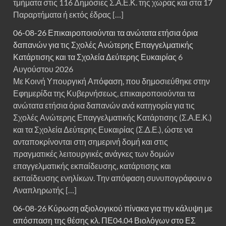
τμήματα στις 116 Δημόσιες Σ.Α.Ε.Κ. της χώρας και στα 17
Παραρτήματα ή εκτός έδρας […]
06-08-26 Επικαιροποιούνται τα ανώτατα ετήσια όρια
δαπανών για τις Σχολές Ανώτερης Επαγγελματικής
Κατάρτισης και τα Σχολεία Δεύτερης Ευκαιρίας
6
Αυγούστου 2026
Με Κοινή Υπουργική Απόφαση, που δημοσιεύθηκε στην
Εφημερίδα της Κυβερνήσεως, επικαιροποιούνται τα
ανώτατα ετήσια όρια δαπανών ανά κατηγορία για τις
Σχολές Ανώτερης Επαγγελματικής Κατάρτισης (Σ.Α.Ε.Κ.)
και τα Σχολεία Δεύτερης Ευκαιρίας (Σ.Δ.Ε.), ώστε να
ανταποκρίνονται στη σημερινή δομή και στις
πραγματικές λειτουργικές ανάγκες των δομών
επαγγελματικής εκπαίδευσης, κατάρτισης και
εκπαίδευσης ενηλίκων. Την απόφαση συνυπογράφουν ο
Αναπληρωτής […]
06-08-26 Κύρωση αξιολογικού πίνακα για την κάλυψη με
απόσπαση της θέσης κλ. ΠΕ04.04 Βιολόγων στο ΕΣ