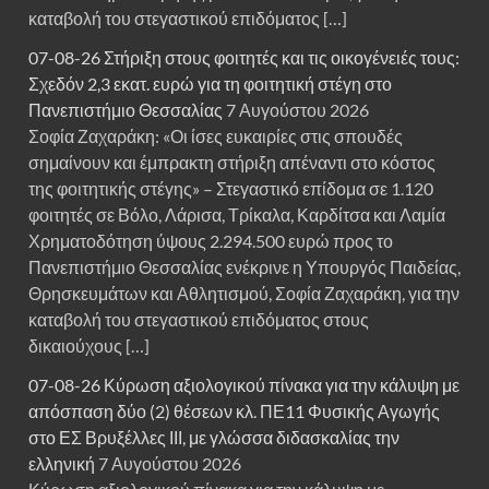
καταβολή του στεγαστικού επιδόματος […]
07-08-26 Στήριξη στους φοιτητές και τις οικογένειές τους:
Σχεδόν 2,3 εκατ. ευρώ για τη φοιτητική στέγη στο
Πανεπιστήμιο Θεσσαλίας
7 Αυγούστου 2026
Σοφία Ζαχαράκη: «Οι ίσες ευκαιρίες στις σπουδές
σημαίνουν και έμπρακτη στήριξη απέναντι στο κόστος
της φοιτητικής στέγης» – Στεγαστικό επίδομα σε 1.120
φοιτητές σε Βόλο, Λάρισα, Τρίκαλα, Καρδίτσα και Λαμία
Χρηματοδότηση ύψους 2.294.500 ευρώ προς το
Πανεπιστήμιο Θεσσαλίας ενέκρινε η Υπουργός Παιδείας,
Θρησκευμάτων και Αθλητισμού, Σοφία Ζαχαράκη, για την
καταβολή του στεγαστικού επιδόματος στους
δικαιούχους […]
07-08-26 Κύρωση αξιολογικού πίνακα για την κάλυψη με
απόσπαση δύο (2) θέσεων κλ. ΠΕ11 Φυσικής Αγωγής
στο ΕΣ Βρυξέλλες ΙΙΙ, με γλώσσα διδασκαλίας την
ελληνική
7 Αυγούστου 2026