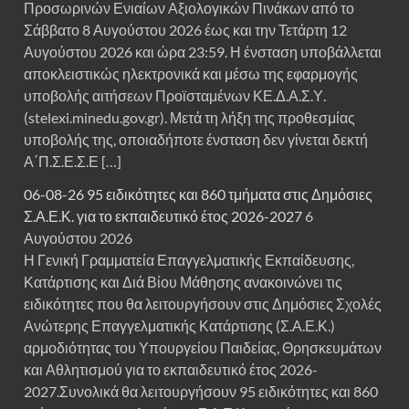
Προσωρινών Ενιαίων Αξιολογικών Πινάκων από το
Σάββατο 8 Αυγούστου 2026 έως και την Τετάρτη 12
Αυγούστου 2026 και ώρα 23:59. Η ένσταση υποβάλλεται
αποκλειστικώς ηλεκτρονικά και μέσω της εφαρμογής
υποβολής αιτήσεων Προϊσταμένων ΚΕ.Δ.Α.Σ.Υ.
(stelexi.minedu.gov.gr). Μετά τη λήξη της προθεσμίας
υποβολής της, οποιαδήποτε ένσταση δεν γίνεται δεκτή
Α΄Π.Σ.Ε.Σ.Ε […]
06-08-26 95 ειδικότητες και 860 τμήματα στις Δημόσιες
Σ.Α.Ε.Κ. για το εκπαιδευτικό έτος 2026-2027
6
Αυγούστου 2026
Η Γενική Γραμματεία Επαγγελματικής Εκπαίδευσης,
Κατάρτισης και Διά Βίου Μάθησης ανακοινώνει τις
ειδικότητες που θα λειτουργήσουν στις Δημόσιες Σχολές
Ανώτερης Επαγγελματικής Κατάρτισης (Σ.Α.Ε.Κ.)
αρμοδιότητας του Υπουργείου Παιδείας, Θρησκευμάτων
και Αθλητισμού για το εκπαιδευτικό έτος 2026-
2027.Συνολικά θα λειτουργήσουν 95 ειδικότητες και 860