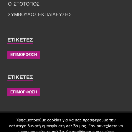
Ο ΙΣΤΟΤΟΠΟΣ
ΣΥΜΒΟΥΛΟΣ ΕΚΠΑΙΔΕΥΣΗΣ
ΕΤΙΚΈΤΕΣ
ΕΠΙΜΟΡΦΩΣΗ
ΕΤΙΚΈΤΕΣ
ΕΠΙΜΟΡΦΩΣΗ
Το περιεχόμενο αρχείων που εμφανίζει το ονοματεπώνυμο του
Χρησιμοποιούμε cookies για να σας προσφέρουμε την
διαχειριστή αποτελεί προσωπικό δημιούργημα και
καλύτερη δυνατή εμπειρία στη σελίδα μας. Εάν συνεχίσετε να
προστατεύεται από το νόμο περί πνευματικών δικαιωμάτων.
χρησιμοποιείτε τη σελίδα, θα υποθέσουμε πως είστε