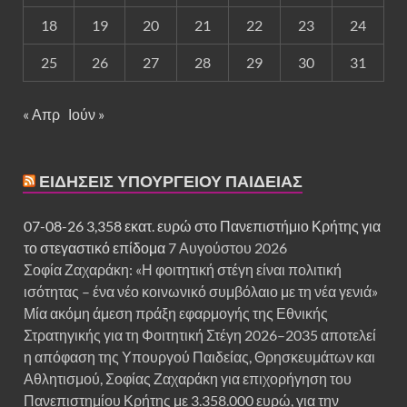
18
19
20
21
22
23
24
25
26
27
28
29
30
31
« Απρ
Ιούν »
ΕΙΔΉΣΕΙΣ ΥΠΟΥΡΓΕΊΟΥ ΠΑΙΔΕΊΑΣ
07-08-26 3,358 εκατ. ευρώ στο Πανεπιστήμιο Κρήτης για
το στεγαστικό επίδομα
7 Αυγούστου 2026
Σοφία Ζαχαράκη: «Η φοιτητική στέγη είναι πολιτική
ισότητας – ένα νέο κοινωνικό συμβόλαιο με τη νέα γενιά»
Μία ακόμη άμεση πράξη εφαρμογής της Εθνικής
Στρατηγικής για τη Φοιτητική Στέγη 2026–2035 αποτελεί
η απόφαση της Υπουργού Παιδείας, Θρησκευμάτων και
Αθλητισμού, Σοφίας Ζαχαράκη για επιχορήγηση του
Πανεπιστημίου Κρήτης με 3.358.000 ευρώ, για την