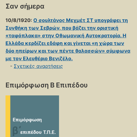
Σαν σήμερα
10/8/1920:
Ο σουλτάνος Μεχμέτ ΣΤ υπογράφει τη
Συνθήκη των Σεβρών, που βάζει την οριστική
«ταφόπλακα» στην Οθωμανική Αυτοκρατορία. Η
Ελλάδα κερδίζει εδάφη και γίνεται «η χώρα των
δύο ηπείρων και των πέντε θαλασσών» σύμφωνα
με τον Ελευθέριο Βενιζέλο.
-
Σχετικές αναρτήσεις
Επιμόρφωση Β Επιπέδου