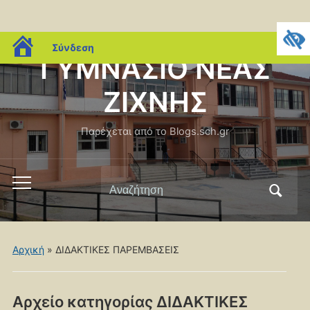
blogs.sch.gr
Σύνδεση
ΓΥΜΝΑΣΙΟ ΝΕΑΣ
ΖΙΧΝΗΣ
Παρέχεται από το Blogs.sch.gr
Αναζήτηση
Εναλλαγή
για:
του
μενού
για
Αρχική
» ΔΙΔΑΚΤΙΚΕΣ ΠΑΡΕΜΒΑΣΕΙΣ
κινητά
Αρχείο κατηγορίας
ΔΙΔΑΚΤΙΚΕΣ