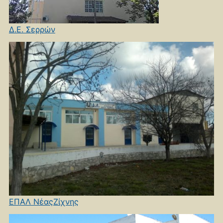
Δ.Ε. Σερρών
ΕΠΑΛ ΝέαςΖίχνης