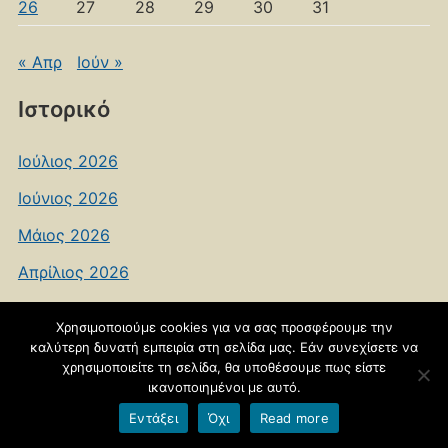
26
27
28
29
30
31
« Απρ
Ιούν »
Ιστορικό
Ιούλιος 2026
Ιούνιος 2026
Μάιος 2026
Απρίλιος 2026
Μάρτιος 2026
Χρησιμοποιούμε cookies για να σας προσφέρουμε την
Φεβρουάριος 2026
καλύτερη δυνατή εμπειρία στη σελίδα μας. Εάν συνεχίσετε να
χρησιμοποιείτε τη σελίδα, θα υποθέσουμε πως είστε
Ιανουάριος 2026
ικανοποιημένοι με αυτό.
Εντάξει
Όχι
Read more
Δεκέμβριος 2025