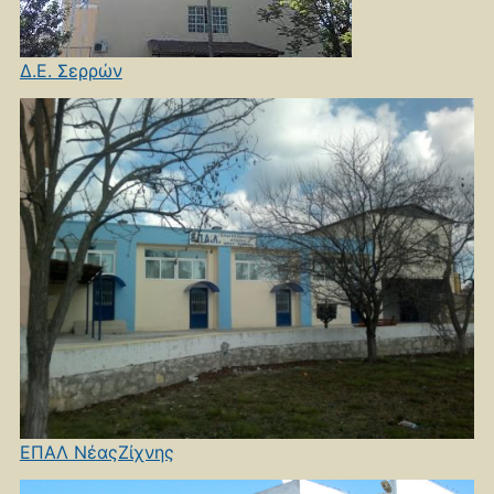
Δ.Ε. Σερρών
ΕΠΑΛ ΝέαςΖίχνης