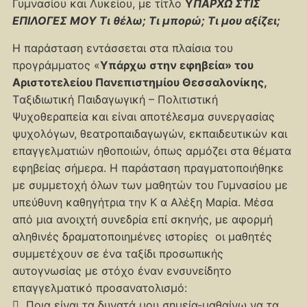
Γυμνασίου και Λυκείου, με τίτλο
Υ
ΠΑΡΧΩ ΣΤΙΣ
ΕΠΙΛΟΓΕΣ ΜΟΥ Τι θέλω; Τι μπορώ; Τι μου αξίζει;
Η παράσταση εντάσσεται στα πλαίσια του
προγράμματος «
Υπάρχω
στην εφηβεία» του
Αριστοτελείου Πανεπιστημίου Θεσσαλονίκης,
Tαξιδιωτική Παιδαγωγική – Πολιτιστική
Ψυχοθεραπεία και είναι αποτέλεσμα συνεργασίας
ψυχολόγων, θεατροπαιδαγωγών, εκπαιδευτικών και
επαγγελματιών ηθοποιών, όπως αρμόζει στα θέματα
εφηβείας σήμερα. Η παράσταση πραγματοποιήθηκε
με συμμετοχή όλων των μαθητών του Γυμνασίου με
υπεύθυνη καθηγήτρια την Κ α Αλέξη Μαρία. Μέσα
από μια ανοιχτή συνεδρία επί σκηνής, με αφορμή
αληθινές δραματοποιημένες ιστορίες οι μαθητές
συμμετέχουν σε ένα ταξίδι προσωπικής
αυτογνωσίας με στόχο έναν ενσυνείδητο
επαγγελματικό προσανατολισμό:
 Ποια είναι τα δυνατά μου σημεία-μαθαίνω να τα