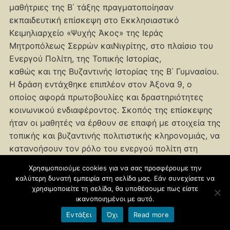
μαθήτριες της Β΄ τάξης πραγματοποίησαν
εκπαιδευτική επίσκεψη στο Εκκλησιαστικό
Κειμηλιαρχείο «Ψυχής Άκος» της Ιεράς
Μητροπόλεως Σερρών καιΝιγρίτης, στο πλαίσιο του
Ενεργού Πολίτη, της Τοπικής Ιστορίας,
καθώς και της Βυζαντινής Ιστορίας της Β΄ Γυμνασίου.
Η δράση εντάχθηκε επιπλέον στον Άξονα 9, ο
οποίος αφορά πρωτοβουλίες και δραστηριότητες
κοινωνικού ενδιαφέροντος. Σκοπός της επίσκεψης
ήταν οι μαθητές να έρθουν σε επαφή με στοιχεία της
τοπικής και βυζαντινής πολιτιστικής κληρονομιάς, να
κατανοήσουν τον ρόλο του ενεργού πολίτη στη
διατήρηση και ανάδειξη της ιστορικής μνήμης και να
Χρησιμοποιούμε cookies για να σας προσφέρουμε την
συμμετάσχουν σε δράση με κοινωνικό περιεχόμενο,
καλύτερη δυνατή εμπειρία στη σελίδα μας. Εάν συνεχίσετε να
ενισχύοντας την ομαδικότητα και την κοινωνική
χρησιμοποιείτε τη σελίδα, θα υποθέσουμε πως είστε
τους ευαισθησία. Κατά τη διάρκεια της επίσκεψης, οι
ικανοποιημένοι με αυτό.
μαθητές ξεναγήθηκαν στους χώρους του
Εντάξει
Όχι
Read more
κειμηλιαρχείου, όπου είχαν την ευκαιρία να