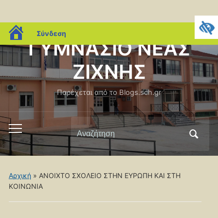
blogs.sch.gr
Σύνδεση
ΓΥΜΝΑΣΙΟ ΝΕΑΣ
ΖΙΧΝΗΣ
Παρέχεται από το Blogs.sch.gr
Αναζήτηση
Εναλλαγή
για:
του
μενού
για
Αρχική
» ΑΝΟΙΧΤΟ ΣΧΟΛΕΙΟ ΣΤΗΝ ΕΥΡΩΠΗ ΚΑΙ ΣΤΗ
κινητά
ΚΟΙΝΩΝΙΑ