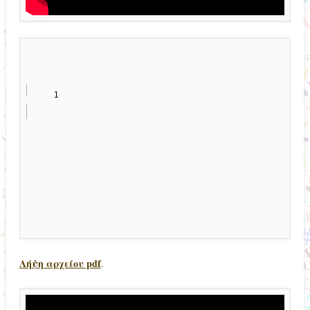
Λήψη αρχείου pdf
.