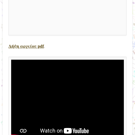
Λήψη αρχείου pdf
.