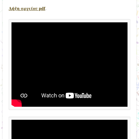
Λήψη αρχείου pdf
.