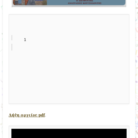
Λήψη αρχείου pdf
.