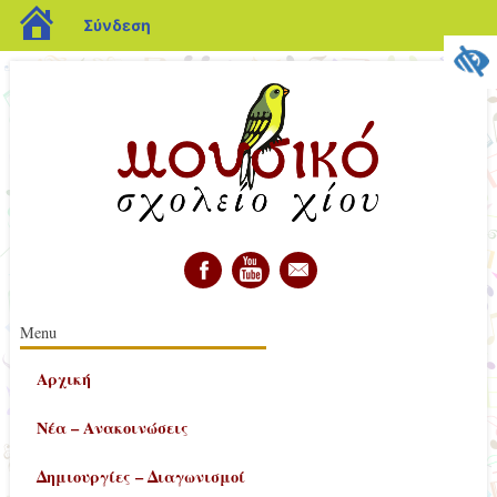
blogs.sch.gr
Σύνδεση
διεύθυνση
Κύριο μενού
Μετάβαση
Menu
σε
Αρχική
περιεχόμενο
Νέα – Ανακοινώσεις
Δημιουργίες – Διαγωνισμοί