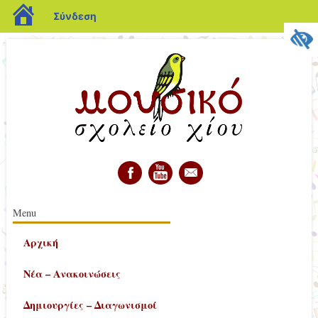
blogs.sch.gr
Σύνδεση
διεύθυνση
Κύριο μενού
Μετάβαση
Menu
σε
Αρχική
περιεχόμενο
Νέα – Ανακοινώσεις
Δημιουργίες – Διαγωνισμοί