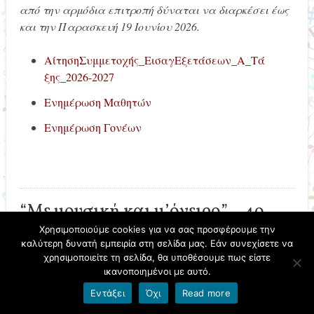
από την αρμόδια επιτροπή δύναται να διαρκέσει έως
και την Παρασκευή 19 Ιουνίου 2026.
ΑίτησηΣυμμετοχής_ΕισαγΕξετάσεων_Α_Τά
ξης_2026-2027
Ενημέρωση Μαθητών
Ενημέρωση Γονέων
“Με μουσική και μ’όνειρο” – 4ο
Πανελλήνιο Φεστιβάλ Μουσικών
Χρησιμοποιούμε cookies για να σας προσφέρουμε την
καλύτερη δυνατή εμπειρία στη σελίδα μας. Εάν συνεχίσετε να
Σχολείων Αργολίδας
χρησιμοποιείτε τη σελίδα, θα υποθέσουμε πως είστε
ικανοποιημένοι με αυτό.
22/04/2026
ΤΑΜΑΡΗ ΕΡΜΙΟΝΗ
Εντάξει
Όχι
Read more