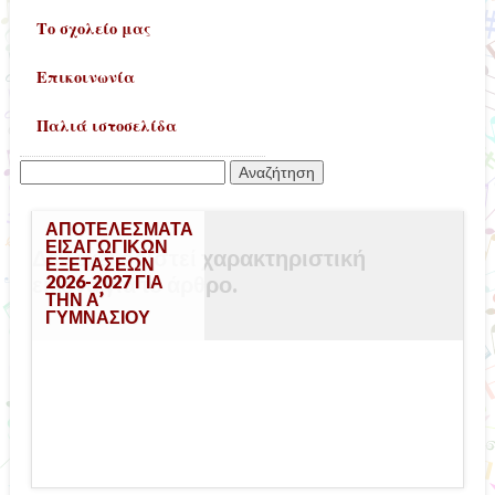
Το σχολείο μας
Επικοινωνία
Παλιά ιστοσελίδα
Αναζήτηση
για:
ΑΠΟΤΕΛΈΣΜΑΤΑ
ΕΙΣΑΓΩΓΙΚΏΝ
Δεν έχει οριστεί χαρακτηριστική
ΕΞΕΤΆΣΕΩΝ
εικόνα για το άρθρο.
2026-2027 ΓΙΑ
ΤΗΝ Α’
ΓΥΜΝΑΣΊΟΥ