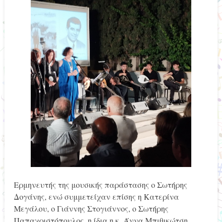
Ερμηνευτής της μουσικής παράστασης ο Σωτήρης
Δογάνης, ενώ συμμετείχαν επίσης η Κατερίνα
Μεγάλου, ο Γιάννης Στογιάννος, ο Σωτήρης
Παπαχριστόπουλος, η ίδια η κ. Άννα Μπιθικώτση,