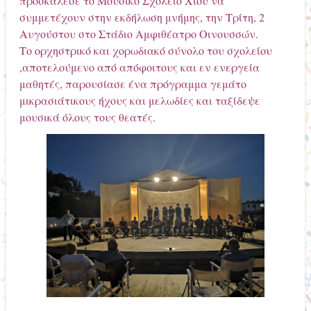
προσκάλεσε το Μουσικό Σχολείο Χίου να
συμμετέχουν στην εκδήλωση μνήμης, την Τρίτη, 2
Αυγούστου στο Στάδιο Αμφιθέατρο Οινουσσών.
Το ορχηστρικό και χορωδιακό σύνολο του σχολείου
,αποτελούμενο από απόφοιτους και εν ενεργεία
μαθητές, παρουσίασε ένα πρόγραμμα γεμάτο
μικρασιάτικους ήχους και μελωδίες και ταξίδεψε
μουσικά όλους τους θεατές.