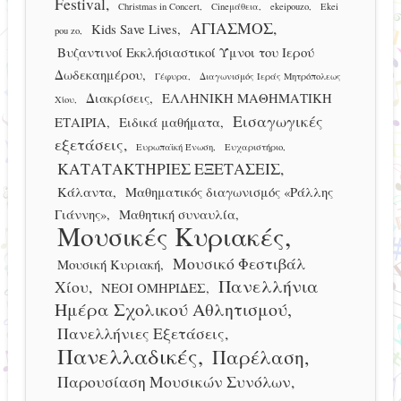
Festival
Christmas in Concert
Cineμάθεια
ekeipouzo
Ekei
ΑΓΙΑΣΜΟΣ
Kids Save Lives
pou zo
Βυζαντινοί Εκκλήσιαστικοί Ύμνοι του Ιερού
Δωδεκαημέρου
Γέφυρα
Διαγωνισμός Ιεράς Μητρόπολεως
Διακρίσεις
ΕΛΛΗΝΙΚΗ ΜΑΘΗΜΑΤΙΚΗ
Χίου
Εισαγωγικές
ΕΤΑΙΡΙΑ
Ειδικά μαθήματα
εξετάσεις
Ευρωπαϊκή Ένωση
Ευχαριστήριο
ΚΑΤΑΤΑΚΤΗΡΙΕΣ ΕΞΕΤΑΣΕΙΣ
Κάλαντα
Μαθηματικός διαγωνισμός «Ράλλης
Γιάννης»
Μαθητική συναυλία
Μουσικές Κυριακές
Μουσικό Φεστιβάλ
Μουσική Κυριακή
Πανελλήνια
Χίου
ΝΕΟΙ ΟΜΗΡΙΔΕΣ
Ημέρα Σχολικού Αθλητισμού
Πανελλήνιες Εξετάσεις
Πανελλαδικές
Παρέλαση
Παρουσίαση Μουσικών Συνόλων