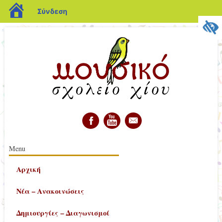
blogs.sch.gr
Σύνδεση
διεύθυνση
Κύριο μενού
Μετάβαση
Menu
σε
Αρχική
περιεχόμενο
Νέα – Ανακοινώσεις
Δημιουργίες – Διαγωνισμοί