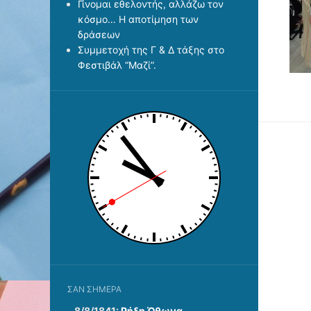
Γίνομαι εθελοντής, αλλάζω τον
κόσμο… Η αποτίμηση των
δράσεων
Συμμετοχή της Γ & Δ τάξης στο
Φεστιβάλ “Μαζί”.
ΣΑΝ ΣΉΜΕΡΑ
8/8/1841:
Ρήξη Όθωνα 