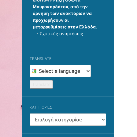
Μαυροκορδάτου, από την
άρνηση των ανακτόρων να
προχωρήσουν οι
μεταρρυθμίσεις στην Ελλάδα.
-
Σχετικές αναρτήσεις
TRANSLATE
Select
a
language
Translate
to
translate
this
KΑΤΗΓΟΡΊΕΣ
page
Kατηγορίες