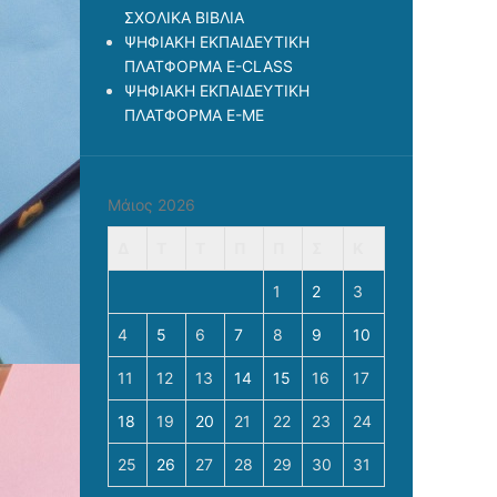
ΣΧΟΛΙΚΑ ΒΙΒΛΙΑ
ΨΗΦΙΑΚΗ ΕΚΠΑΙΔΕΥΤΙΚΗ
ΠΛΑΤΦΟΡΜΑ Ε-CLASS
ΨΗΦΙΑΚΗ ΕΚΠΑΙΔΕΥΤΙΚΗ
ΠΛΑΤΦΟΡΜΑ Ε-ΜΕ
Μάιος 2026
Δ
Τ
Τ
Π
Π
Σ
Κ
1
2
3
4
5
6
7
8
9
10
11
12
13
14
15
16
17
18
19
20
21
22
23
24
25
26
27
28
29
30
31