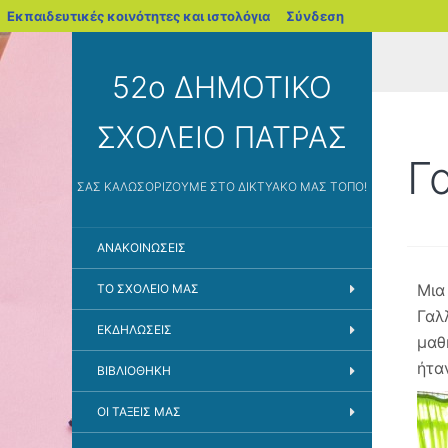
blogs.sch.gr
Εκπαιδευτικές κοινότητες και ιστολόγια
Σύνδεση
52ο ΔΗΜΟΤΙΚΟ
ΣΧΟΛΕΙΟ ΠΑΤΡΑΣ
Γ
ΣΑΣ ΚΑΛΩΣΟΡΊΖΟΥΜΕ ΣΤΟ ΔΙΚΤΥΑΚΌ ΜΑΣ ΤΌΠΟ!
ΑΝΑΚΟΙΝΩΣΕΙΣ
Μια
ΤΟ ΣΧΟΛΕΙΟ ΜΑΣ
Γαλ
ΕΚΔΗΛΏΣΕΙΣ
μαθ
ήτα
ΒΙΒΛΙΟΘΗΚΗ
ΟΙ ΤΑΞΕΙΣ ΜΑΣ