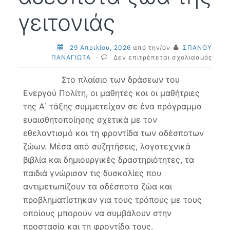
γειτονιάς
29 Απριλίου, 2026
από την/ον
ΣΠΑΝΟΥ
στο
ΠΑΝΑΓΙΩΤΑ
·
Δεν επιτρέπεται σχολιασμός
Βοήθ
στα
Στο πλαίσιο των δράσεων του
αδέσ
Ενεργού Πολίτη, οι μαθητές και οι μαθήτριες
ζώα
της Α΄ τάξης συμμετείχαν σε ένα πρόγραμμα
της
γειτο
ευαισθητοποίησης σχετικά με τον
εθελοντισμό και τη φροντίδα των αδέσποτων
ζώων. Μέσα από συζητήσεις, λογοτεχνικά
βιβλία και δημιουργικές δραστηριότητες, τα
παιδιά γνώρισαν τις δυσκολίες που
αντιμετωπίζουν τα αδέσποτα ζώα και
προβληματίστηκαν για τους τρόπους με τους
οποίους μπορούν να συμβάλουν στην
προστασία και τη φροντίδα τους.