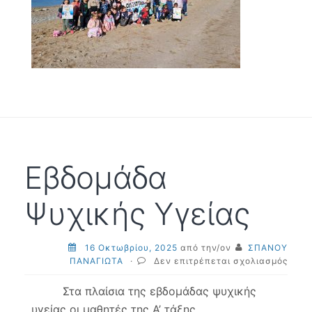
Εβδομάδα
Ψυχικής Υγείας
16 Οκτωβρίου, 2025
από την/ον
ΣΠΑΝΟΥ
στο
ΠΑΝΑΓΙΩΤΑ
·
Δεν επιτρέπεται σχολιασμός
Εβδο
Ψυχι
Στα πλαίσια της εβδομάδας ψυχικής
Υγεί
υγείας οι μαθητές της Α’ τάξης