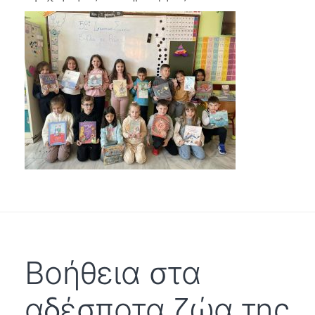
Βοήθεια στα
αδέσποτα ζώα της