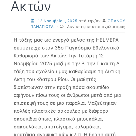
Ακτών
12 Νοεμβρίου, 2025
από την/ον
ΣΠΑΝΟΥ
στο
ΠΑΝΑΓΙΩΤΑ
·
Δεν επιτρέπεται σχολιασμός
35ος
Παγκ
Η τάξης μας ως ενεργό μέλος της HELMEPA
Εθελ
συμμετείχε στον 35ο Παγκόσμιο Εθελοντικό
Καθα
Καθαρισμό των Ακτών. Την Τετάρτη 12
Ακτώ
Νοεμβρίου 2025 μαζί με την Β, την Γ και τη Δ
τάξη του σχολείου μας καθαρίσαμε τη Δυτική
Ακτή του Κάστρου Ρίου. Οι μαθητές
διαπίστωναν στην πράξη πόσα σκουπίδια
αφήνουν πίσω τους οι άνθρωποι μετά από μια
επίσκεψή τους σε μια παραλία. Μαζεύτηκαν
πολλές πλαστικές σακούλες με διάφορα
σκουπίδια όπως, πλαστικά μπουκάλια,
σακουλάκια, αποτσίγαρα, καλαμάκια,
κουτάκια αναψυκτικών κ.λ.π. Η δράση αυτή