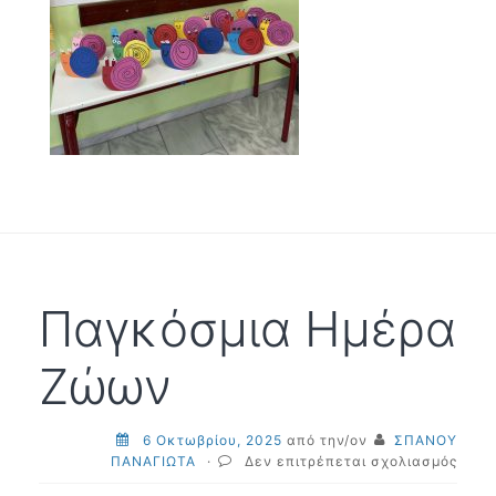
Παγκόσμια Ημέρα
Ζώων
6 Οκτωβρίου, 2025
από την/ον
ΣΠΑΝΟΥ
στο
ΠΑΝΑΓΙΩΤΑ
·
Δεν επιτρέπεται σχολιασμός
Παγκ