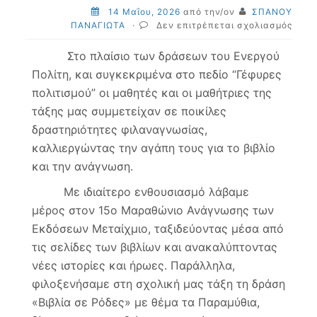
14 Μαΐου, 2026
από την/ον
ΣΠΑΝΟΥ
στο
ΠΑΝΑΓΙΩΤΑ
·
Δεν επιτρέπεται σχολιασμός
Η
φιλα
Στο πλαίσιο των δράσεων του Ενεργού
στην
Πολίτη, και συγκεκριμένα στο πεδίο “Γέφυρες
τάξη
πολιτισμού” οι μαθητές και οι μαθήτριες της
μας
τάξης μας συμμετείχαν σε ποικίλες
δραστηριότητες φιλαναγνωσίας,
καλλιεργώντας την αγάπη τους για το βιβλίο
και την ανάγνωση.
Με ιδιαίτερο ενθουσιασμό λάβαμε
μέρος στον 15ο Μαραθώνιο Ανάγνωσης των
Εκδόσεων Μεταίχμιο, ταξιδεύοντας μέσα από
τις σελίδες των βιβλίων και ανακαλύπτοντας
νέες ιστορίες και ήρωες. Παράλληλα,
φιλοξενήσαμε στη σχολική μας τάξη τη δράση
«Βιβλία σε Ρόδες» με θέμα τα Παραμύθια,