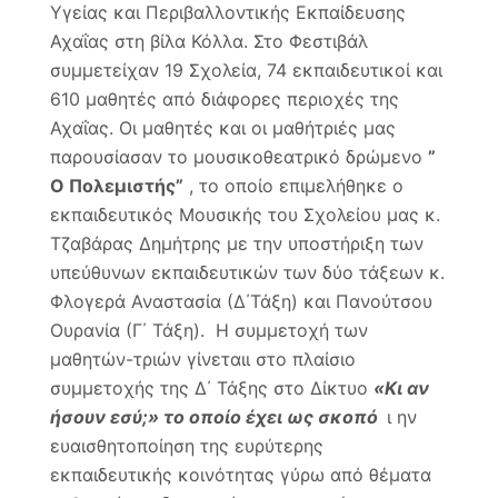
Υγείας και Περιβαλλοντικής Εκπαίδευσης
Αχαΐας στη βίλα Κόλλα. Στο Φεστιβάλ
συμμετείχαν 19 Σχολεία, 74 εκπαιδευτικοί και
610 μαθητές από διάφορες περιοχές της
Αχαΐας. Οι μαθητές και οι μαθήτριές μας
παρουσίασαν το μουσικοθεατρικό δρώμενο
”
Ο Πολεμιστής”
, το οποίο επιμελήθηκε ο
εκπαιδευτικός Μουσικής του Σχολείου μας κ.
Τζαβάρας Δημήτρης με την υποστήριξη των
υπεύθυνων εκπαιδευτικών των δύο τάξεων κ.
Φλογερά Αναστασία (Δ΄Τάξη) και Πανούτσου
Ουρανία (Γ΄ Τάξη). Η συμμετοχή των
μαθητών-τριών γίνεταιι στο πλαίσιο
συμμετοχής της Δ΄ Τάξης στο Δίκτυο
«Κι αν
ήσουν εσύ;» το οποίο έχει ως σκοπό
ι ην
ευαισθητοποίηση της ευρύτερης
εκπαιδευτικής κοινότητας γύρω από θέματα