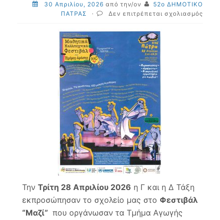
30 Απριλίου, 2026
από την/ον
52ο ΔΗΜΟΤΙΚΟ
στο
ΠΑΤΡΑΣ
·
Δεν επιτρέπεται σχολιασμός
Συμμ
της
Γ
&
Δ
τάξη
στο
Φεστ
“Μαζί
Την
Τρίτη 28 Απριλίου 2026
η Γ και η Δ Τάξη
εκπροσώπησαν το σχολείο μας στο
Φεστιβάλ
“Μαζί”
που οργάνωσαν τα Τμήμα Αγωγής