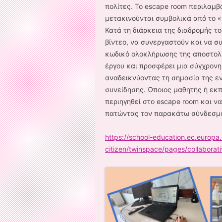
πολίτες. Το escape room περιλαμβ
μετακινούνται συμβολικά από το 
Κατά τη διάρκεια της διαδρομής τ
βίντεο, να συνεργαστούν και να σ
κωδικό ολοκλήρωσης της αποστολής
έργου και προσφέρει μια σύγχρονη
αναδεικνύοντας τη σημασία της ε
συνείδησης. Όποιος μαθητής ή εκπα
περιηγηθεί στο escape room και να
πατώντας τον παρακάτω σύνδεσμ
https://school-education.ec.europa.
citizen/twinspace/pages/collaborati