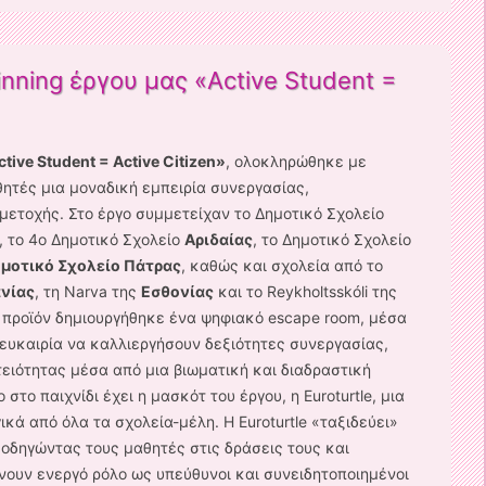
ning έργου μας «Active Student =
tive Student = Active Citizen»
, ολοκληρώθηκε με
ητές μια μοναδική εμπειρία συνεργασίας,
μετοχής. Στο έργο συμμετείχαν το Δημοτικό Σχολείο
, το 4ο Δημοτικό Σχολείο
Αριδαίας
, το Δημοτικό Σχολείο
μοτικό Σχολείο Πάτρας
, καθώς και σχολεία από το
νίας
, τη Narva της
Εσθονίας
και το Reykholtsskóli της
ό προϊόν δημιουργήθηκε ένα ψηφιακό escape room, μέσα
ν ευκαιρία να καλλιεργήσουν δεξιότητες συνεργασίας,
τειότητας μέσα από μια βιωματική και διαδραστική
στο παιχνίδι έχει η μασκότ του έργου, η Euroturtle, μια
κά από όλα τα σχολεία-μέλη. Η Euroturtle «ταξιδεύει»
οδηγώντας τους μαθητές στις δράσεις τους και
ουν ενεργό ρόλο ως υπεύθυνοι και συνειδητοποιημένοι