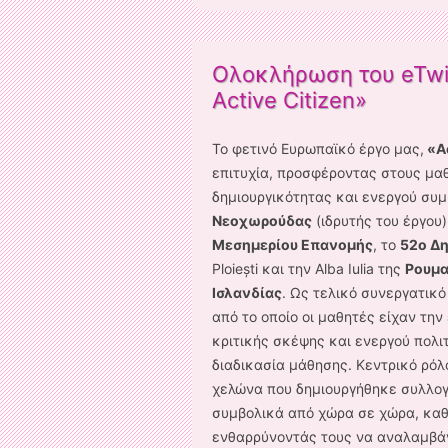
Ολοκλήρωση του eTwin
Active Citizen»
Το φετινό Ευρωπαϊκό έργο μας,
«Ac
επιτυχία, προσφέροντας στους μαθ
δημιουργικότητας και ενεργού συμ
Νεοχωρούδας
(ιδρυτής του έργου)
Μεσημερίου Επανομής
, το
52ο Δη
Ploiești και την Alba Iulia της
Ρουμα
Ισλανδίας
. Ως τελικό συνεργατικ
από το οποίο οι μαθητές είχαν τη
κριτικής σκέψης και ενεργού πολι
διαδικασία μάθησης. Κεντρικό ρόλο 
χελώνα που δημιουργήθηκε συλλογι
συμβολικά από χώρα σε χώρα, καθ
ενθαρρύνοντάς τους να αναλαμβάν