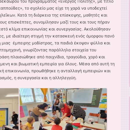
 δεκάωρου του προγράμματος «Ενεργός Πολίτης», με τίτλο
παππούδες», το σχολείο μας είχε τη χαρά να υποδεχτεί
λεΐκων. Κατά τη διάρκεια της επίσκεψης, μαθητές και
τους επισκέπτες, συνομίλησαν μαζί τους και τους πήραν
εστό κλίμα επικοινωνίας και συνεργασίας. Ακολούθησαν
ες, με ιδιαίτερη στιγμή την κατασκευή ενός όμορφου πανό
 μιας έμπειρης μοδίστρας, τα παιδιά έκοψαν φύλλα και
απτομηχανή, γνωρίζοντας παράλληλα στοιχεία του
άση πλαισιώθηκε από παιχνίδια, τραγούδια, χορό και
μενη και βιωματική εμπειρία για όλους. Μέσα από αυτή τη
κή επικοινωνία, προωθήθηκε η ανταλλαγή εμπειριών και
σμός, η συνεργασία και η αλληλεγγύη.