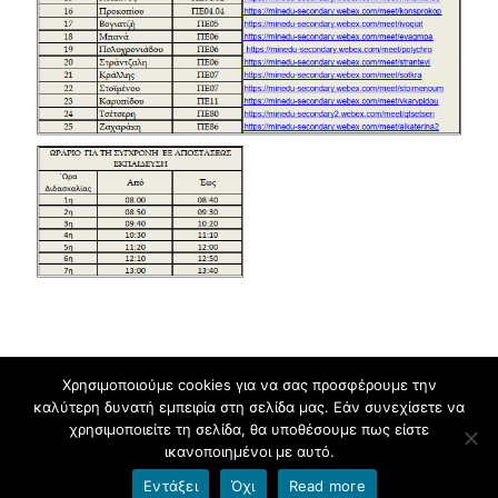
Χρησιμοποιούμε cookies για να σας προσφέρουμε την
καλύτερη δυνατή εμπειρία στη σελίδα μας. Εάν συνεχίσετε να
Πνευματικά δικαιώματα © 2026
2ο Γενικό Λύκειο Δράμας
.
χρησιμοποιείτε τη σελίδα, θα υποθέσουμε πως είστε
ικανοποιημένοι με αυτό.
Υποστηρίζεται από
blogs.sch.gr
και
HitMag
.
Εντάξει
Όχι
Read more