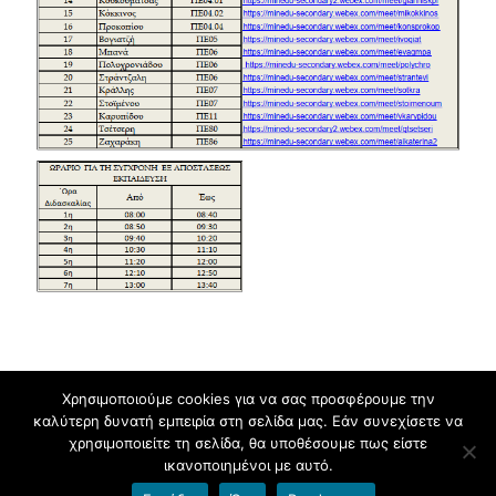
Χρησιμοποιούμε cookies για να σας προσφέρουμε την
καλύτερη δυνατή εμπειρία στη σελίδα μας. Εάν συνεχίσετε να
Πνευματικά δικαιώματα © 2026
2ο Γενικό Λύκειο Δράμας
.
χρησιμοποιείτε τη σελίδα, θα υποθέσουμε πως είστε
ικανοποιημένοι με αυτό.
Υποστηρίζεται από
blogs.sch.gr
και
HitMag
.