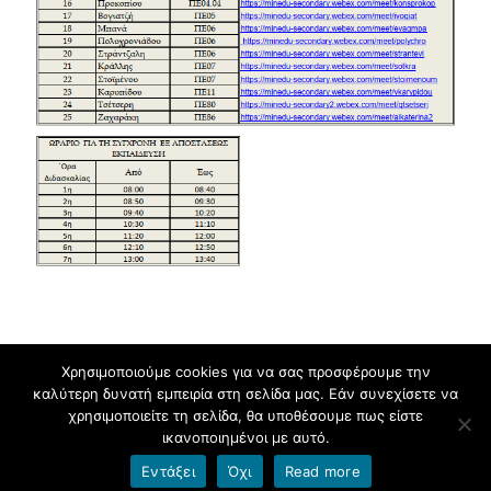
Χρησιμοποιούμε cookies για να σας προσφέρουμε την
καλύτερη δυνατή εμπειρία στη σελίδα μας. Εάν συνεχίσετε να
Πνευματικά δικαιώματα © 2026
2ο Γενικό Λύκειο Δράμας
.
χρησιμοποιείτε τη σελίδα, θα υποθέσουμε πως είστε
ικανοποιημένοι με αυτό.
Υποστηρίζεται από
blogs.sch.gr
και
HitMag
.
Εντάξει
Όχι
Read more
Όροι χρήσης blogs.sch.gr
|
Δήλωση προσβασιμότητας