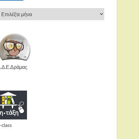
.Δ.Ε.Δράμας
-class