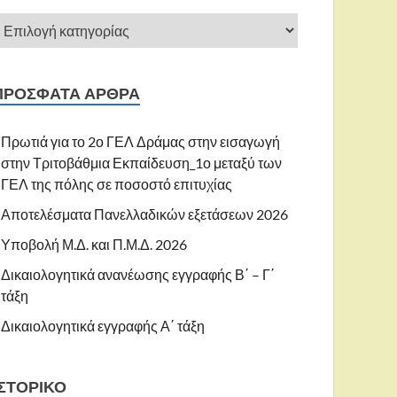
ΠΡΌΣΦΑΤΑ ΆΡΘΡΑ
Πρωτιά για το 2ο ΓΕΛ Δράμας στην εισαγωγή
στην Τριτοβάθμια Εκπαίδευση_1ο μεταξύ των
ΓΕΛ της πόλης σε ποσοστό επιτυχίας
Αποτελέσματα Πανελλαδικών εξετάσεων 2026
Υποβολή Μ.Δ. και Π.Μ.Δ. 2026
Δικαιολογητικά ανανέωσης εγγραφής Β΄ – Γ΄
τάξη
Δικαιολογητικά εγγραφής Α΄ τάξη
ΙΣΤΟΡΙΚΌ