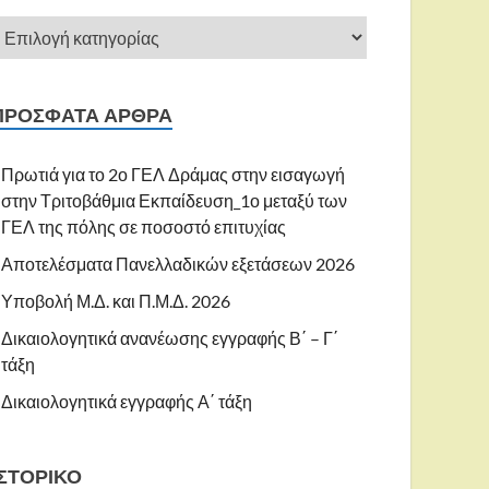
ΠΡΌΣΦΑΤΑ ΆΡΘΡΑ
Πρωτιά για το 2ο ΓΕΛ Δράμας στην εισαγωγή
στην Τριτοβάθμια Εκπαίδευση_1ο μεταξύ των
ΓΕΛ της πόλης σε ποσοστό επιτυχίας
Αποτελέσματα Πανελλαδικών εξετάσεων 2026
Υποβολή Μ.Δ. και Π.Μ.Δ. 2026
Δικαιολογητικά ανανέωσης εγγραφής Β΄ – Γ΄
τάξη
Δικαιολογητικά εγγραφής Α΄ τάξη
ΙΣΤΟΡΙΚΌ