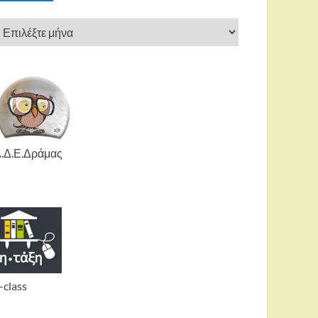
.Δ.Ε.Δράμας
-class