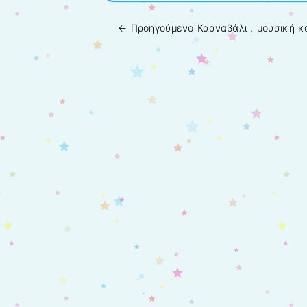
← Προηγούμενo
Καρναβάλι , μουσική κ
Πλοήγηση άρθρων