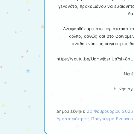
γεγονότα, προκειμένου να ευαισθητ
θα
Αναφερθήκαμε στο περιστατικό το
κόλπο, καθώς και στο φαινόμε
αναδεικνύει τις παγκόσμιες δ
https://youtu.be/UdYwjbsrIUs?si=8
Να έ
Η Νηπιαγ
Δημοσιεύθηκε
20 Φεβρουαρίου 2026
Δραστηριότητες
,
Πρόγραμμα Ενεργού 