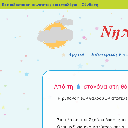
blogs.sch.gr
Εκπαιδευτικές κοινότητες και ιστολόγια
Σύνδεση
Νηπ
Μενού
Μετάβαση στο περιεχόμενο
Αρχική
Εσωτερικός Καν
Από τη
σταγόνα στη θ
Η ρύπανση των θαλασσών αποτελεί 
Στο πλαίσιο του Σχεδίου δράσης τ
Όλοι μαζί για ένα καλύτερο αύριο