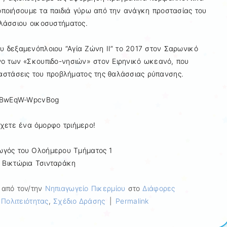
οποιήσουμε τα παιδιά γύρω από την ανάγκη προστασίας του
λάσσιου οικοσυστήματος.
υ δεξαμενόπλοιου “Αγία Ζώνη II” το 2017 στον Σαρωνικό
νο των «Σκουπιδο-νησιών» στον Ειρηνικό ωκεανό, που
ιαστάσεις του προβλήματος της θαλάσσιας ρύπανσης.
nUBwEqW-WpcvBog
χετε ένα όμορφο τριήμερο!
ωγός του Ολοήμερου Τμήματος 1
Βικτώρια Τσινταράκη
από τον/την
Νηπιαγωγείο Πικερμίου
στο
Διάφορες
Πολιτειότητας
,
Σχέδιο Δράσης
|
Permalink