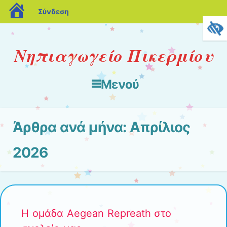
blogs.sch.gr
Σύνδεση
Νηπιαγωγείο Πικερμίου
Μενού
Μετάβαση στο περιεχόμενο
Άρθρα ανά μήνα:
Απρίλιος
2026
Η ομάδα Aegean Repreath στο