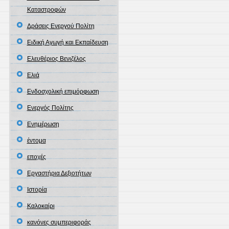
Καταστροφών
Δράσεις Ενεργού Πολίτη
Ειδική Αγωγή και Εκπαίδευση
Ελευθέριος Βενιζέλος
Ελιά
Ενδοσχολική επιμόρφωση
Ενεργός Πολίτης
Ενημέρωση
έντομα
εποχές
Εργαστήρια Δεξιοτήτων
Ιστορία
Καλοκαίρι
κανόνες συμπεριφοράς