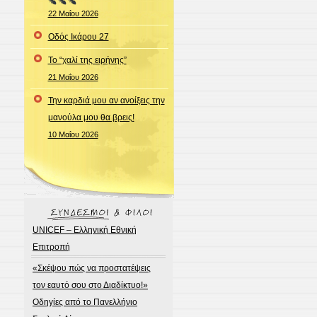
22 Μαΐου 2026
Οδός Ικάρου 27
Το “χαλί της ειρήνης”
21 Μαΐου 2026
Την καρδιά μου αν ανοίξεις την
μανούλα μου θα βρεις!
10 Μαΐου 2026
UNICEF – Ελληνική Εθνική
Επιτροπή
«Σκέψου πώς να προστατέψεις
τον εαυτό σου στο Διαδίκτυο!»
Οδηγίες από το Πανελλήνιο