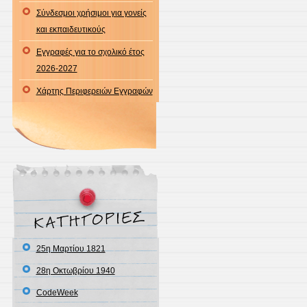
Σύνδεσμοι χρήσιμοι για γονείς
και εκπαιδευτικούς
Εγγραφές για το σχολικό έτος
2026-2027
Χάρτης Περιφερειών Εγγραφών
25η Μαρτίου 1821
28η Οκτωβρίου 1940
CodeWeek