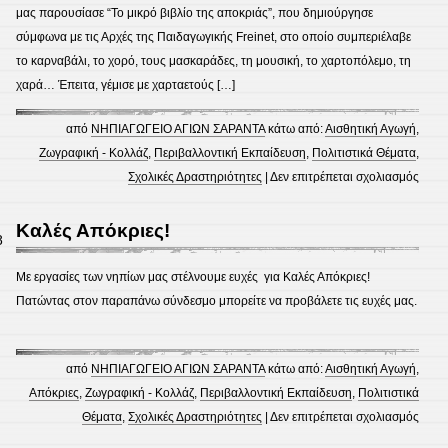
δράσ
μας παρουσίασε “Το μικρό βιβλίο της αποκριάς”, που δημιούργησε
σύμφωνα με τις Αρχές της Παιδαγωγικής Freinet, στο οποίο συμπεριέλαβε
το καρναβάλι, το χορό, τους μασκαράδες, τη μουσική, το χαρτοπόλεμο, τη
χαρά… Έπειτα, γέμισε με χαρταετούς […]
από
ΝΗΠΙΑΓΩΓΕΙΟ ΑΓΙΩΝ ΣΑΡΑΝΤΑ
κάτω από:
Αισθητική Αγωγή
,
Ζωγραφική - Κολλάζ
,
Περιβαλλοντική Εκπαίδευση
,
Πολιτιστικά Θέματα
,
στο
Σχολικές Δραστηριότητες
|
Δεν επιτρέπεται σχολιασμός
Γέμισ
με
Καλές Απόκριες!
8
χαρτ
το
Με εργασίες των νηπίων μας στέλνουμε ευχές για Καλές Απόκριες!
νηπι
Πατώντας στον παραπάνω σύνδεσμο μπορείτε να προβάλετε τις ευχές μας.
μας!
από
ΝΗΠΙΑΓΩΓΕΙΟ ΑΓΙΩΝ ΣΑΡΑΝΤΑ
κάτω από:
Αισθητική Αγωγή
,
Απόκριες
,
Ζωγραφική - Κολλάζ
,
Περιβαλλοντική Εκπαίδευση
,
Πολιτιστικά
στο
Θέματα
,
Σχολικές Δραστηριότητες
|
Δεν επιτρέπεται σχολιασμός
Καλέ