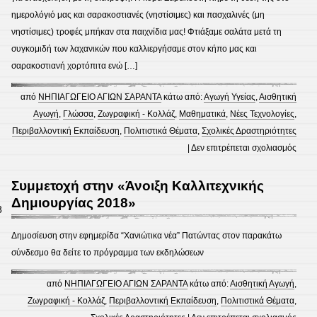
ημερολόγιό μας και σαρακοστιανές (νηστίσιμες) και πασχαλινές (μη
νηστίσιμες) τροφές μπήκαν στα παιχνίδια μας! Φτιάξαμε σαλάτα μετά τη
συγκομιδή των λαχανικών που καλλιεργήσαμε στον κήπο μας και
σαρακοστιανή χορτόπιτα ενώ […]
από
ΝΗΠΙΑΓΩΓΕΙΟ ΑΓΙΩΝ ΣΑΡΑΝΤΑ
κάτω από:
Αγωγή Υγείας
,
Αισθητική
Αγωγή
,
Γλώσσα
,
Ζωγραφική - Κολλάζ
,
Μαθηματικά
,
Νέες Τεχνολoγίες
,
Περιβαλλοντική Εκπαίδευση
,
Πολιτιστικά Θέματα
,
Σχολικές Δραστηριότητες
στο
|
Δεν επιτρέπεται σχολιασμός
Η
Σαρα
Συμμετοχή στην «Άνοιξη Καλλιτεχνικής
άρχισ
Δημιουργίας 2018»
8
Ποια
τρόφ
Δημοσίευση στην εφημερίδα “Χανιώτικα νέα” Πατώντας στον παρακάτω
είναι
σύνδεσμο θα δείτε το πρόγραμμα των εκδηλώσεων
νηστί
και
από
ΝΗΠΙΑΓΩΓΕΙΟ ΑΓΙΩΝ ΣΑΡΑΝΤΑ
κάτω από:
Αισθητική Αγωγή
,
ποια
Ζωγραφική - Κολλάζ
,
Περιβαλλοντική Εκπαίδευση
,
Πολιτιστικά Θέματα
,
όχι;
στο