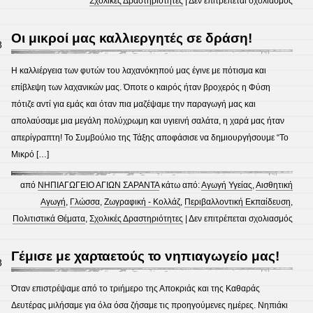
Σχολικές Δραστηριότητες
|
Δεν επιτρέπεται σχολιασμός
Συμμ
στην
Οι μικροί μας καλλιεργητές σε δράση!
8
«Άνο
Καλλι
Η καλλιέργεια των φυτών του λαχανόκηπού μας έγινε με πότισμα και
Δημι
επίβλεψη των λαχανικών μας. Όποτε ο καιρός ήταν βροχερός η Φύση
2018
πότιζε αντί για εμάς και όταν πια μαζέψαμε την παραγωγή μας και
απολαύσαμε μια μεγάλη πολύχρωμη και υγιεινή σαλάτα, η χαρά μας ήταν
απερίγραπτη! Το Συμβούλιο της Τάξης αποφάσισε να δημιουργήσουμε “Το
Μικρό […]
από
ΝΗΠΙΑΓΩΓΕΙΟ ΑΓΙΩΝ ΣΑΡΑΝΤΑ
κάτω από:
Αγωγή Υγείας
,
Αισθητική
Αγωγή
,
Γλώσσα
,
Ζωγραφική - Κολλάζ
,
Περιβαλλοντική Εκπαίδευση
,
στο
Πολιτιστικά Θέματα
,
Σχολικές Δραστηριότητες
|
Δεν επιτρέπεται σχολιασμός
Οι
μικρο
Γέμισε με χαρταετούς το νηπιαγωγείο μας!
8
μας
καλλι
Όταν επιστρέψαμε από το τριήμερο της Αποκριάς και της Καθαράς
σε
Δευτέρας μιλήσαμε για όλα όσα ζήσαμε τις προηγούμενες ημέρες. Νηπιάκι