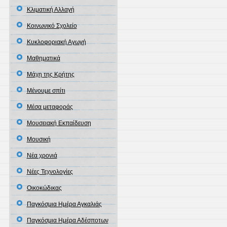
Κλιματική Αλλαγή
Κοινωνικό Σχολείο
Κυκλοφοριακή Αγωγή
Μαθηματικά
Μάχη της Κρήτης
Μένουμε σπίτι
Μέσα μεταφοράς
Μουσειακή Εκπαίδευση
Μουσική
Νέα χρονιά
Νέες Τεχνολoγίες
Οικοκώδικας
Παγκόσμια Ημέρα Αγκαλιάς
Παγκόσμια Ημέρα Αδέσποτων