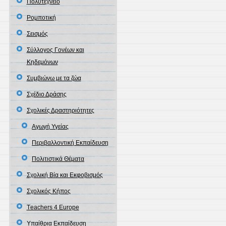
Πολυτεχνείο
Ρομποτική
Σεισμός
Σύλλογος Γονέων και
Κηδεμόνων
Συμβιώνω με τα ζώα
Σχέδιο Δράσης
Σχολικές Δραστηριότητες
Αγωγή Υγείας
Περιβαλλοντική Εκπαίδευση
Πολιτιστικά Θέματα
Σχολική Βία και Εκφοβισμός
Σχολικός Κήπος
Τeachers 4 Europe
Υπαίθρια Εκπαίδευση