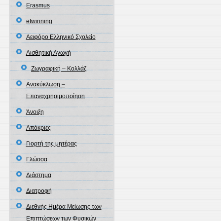
Erasmus
etwinning
Αειφόρο Ελληνικό Σχολείο
Αισθητική Αγωγή
Ζωγραφική – Κολλάζ
Ανακύκλωση –
Επαναχρησιμοποίηση
Άνοιξη
Απόκριες
Γιορτή της μητέρας
Γλώσσα
Διάστημα
Διατροφή
Διεθνής Ημέρα Μείωσης των
Επιπτώσεων των Φυσικών