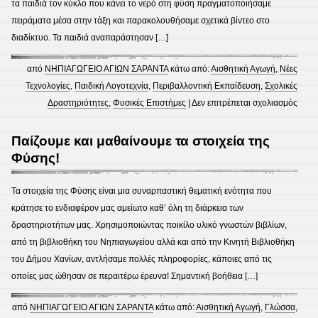
τα παιδιά τον κύκλο που κάνει το νερό στη φύση πραγματοποιήσαμε
πειράματα μέσα στην τάξη και παρακολουθήσαμε σχετικά βίντεο στο
διαδίκτυο. Τα παιδιά αναπαράστησαν […]
από
ΝΗΠΙΑΓΩΓΕΙΟ ΑΓΙΩΝ ΣΑΡΑΝΤΑ
κάτω από:
Αισθητική Αγωγή
,
Νέες
Τεχνολoγίες
,
Παιδική Λογοτεχνία
,
Περιβαλλοντική Εκπαίδευση
,
Σχολικές
στο
Δραστηριότητες
,
Φυσικές Επιστήμες
|
Δεν επιτρέπεται σχολιασμός
Κύκλ
κάνει
Παίζουμε και μαθαίνουμε τα στοιχεία της
το
Φύσης!
νερό
Τα στοιχεία της Φύσης είναι μια συναρπαστική θεματική ενότητα που
κράτησε το ενδιαφέρον μας αμείωτο καθ’ όλη τη διάρκεια των
δραστηριοτήτων μας. Χρησιμοποιώντας ποικίλο υλικό γνωστών βιβλίων,
από τη βιβλιοθήκη του Νηπιαγωγείου αλλά και από την Κινητή Βιβλιοθήκη
του Δήμου Χανίων, αντλήσαμε πολλές πληροφορίες, κάποιες από τις
οποίες μας ώθησαν σε περαιτέρω έρευνα! Σημαντική βοήθεια […]
από
ΝΗΠΙΑΓΩΓΕΙΟ ΑΓΙΩΝ ΣΑΡΑΝΤΑ
κάτω από:
Αισθητική Αγωγή
,
Γλώσσα
,