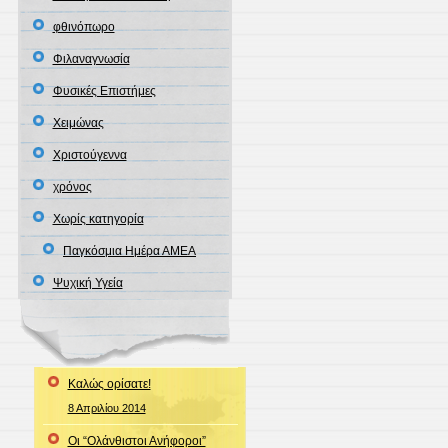
φθινόπωρο
Φιλαναγνωσία
Φυσικές Επιστήμες
Χειμώνας
Χριστούγεννα
χρόνος
Χωρίς κατηγορία
Παγκόσμια Ημέρα ΑΜΕΑ
Ψυχική Υγεία
Καλώς ορίσατε!
8 Απριλίου 2014
Οι “Ολάνθιστοι Ανήφοροι”