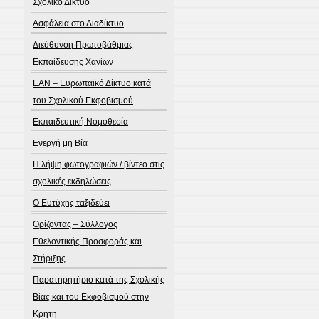
Σχολικό Δίκτυο
Ασφάλεια στο Διαδίκτυο
Διεύθυνση Πρωτοβάθμιας
Εκπαίδευσης Χανίων
ΕΑΝ – Ευρωπαϊκό Δίκτυο κατά
του Σχολικού Εκφοβισμού
Εκπαιδευτική Νομοθεσία
Ενεργή μη Βία
Η λήψη φωτογραφιών / βίντεο στις
σχολικές εκδηλώσεις
Ο Ευτύχης ταξιδεύει
Ορίζοντας – Σύλλογος
Εθελοντικής Προσφοράς και
Στήριξης
Παρατηρητήριο κατά της Σχολικής
Βίας και του Εκφοβισμού στην
Κρήτη