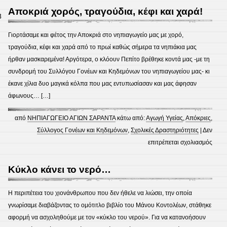
Απόκρ
Αποκριά χορός, τραγούδια, κέφι και χαρά!
8
Γιορτάσαμε και φέτος την Αποκριά στο νηπιαγωγείο μας με χορό,
τραγούδια, κέφι και χαρά από το πρωί καθώς σήμερα τα νηπιάκια μας
ήρθαν μασκαρεμένα! Αργότερα, ο κλόουν Πεπίτο βρέθηκε κοντά μας -με τη
συνδρομή του Συλλόγου Γονέων και Κηδεμόνων του νηπιαγωγείου μας- κι
έκανε χίλια δυο μαγικά κόλπα που μας εντυπωσίασαν και μας άφησαν
άφωνους… […]
από
ΝΗΠΙΑΓΩΓΕΙΟ ΑΓΙΩΝ ΣΑΡΑΝΤΑ
κάτω από:
Αγωγή Υγείας
,
Απόκριες
,
Σύλλογος Γονέων και Κηδεμόνων
,
Σχολικές Δραστηριότητες
|
Δεν
στο
επιτρέπεται σχολιασμός
Αποκ
χορό
Κύκλο κάνει το νερό…
τραγο
κέφι
Η περιπέτεια του χιονάνθρωπου που δεν ήθελε να λιώσει, την οποία
και
γνωρίσαμε διαβάζοντας το ομότιτλο βιβλίο του Μάνου Κοντολέων, στάθηκε
χαρά
αφορμή να ασχοληθούμε με τον «κύκλο του νερού». Για να κατανοήσουν