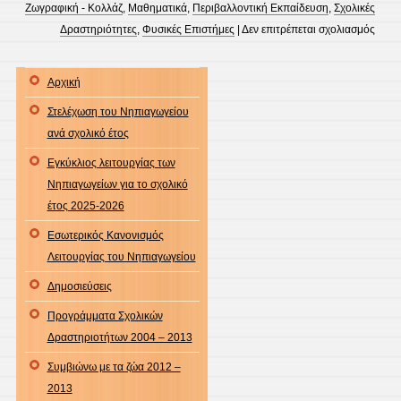
Ζωγραφική - Κολλάζ
,
Μαθηματικά
,
Περιβαλλοντική Εκπαίδευση
,
Σχολικές
στο
Δραστηριότητες
,
Φυσικές Επιστήμες
|
Δεν επιτρέπεται σχολιασμός
Παίζ
και
Αρχική
μαθα
Στελέχωση του Νηπιαγωγείου
τα
ανά σχολικό έτος
στοιχ
της
Εγκύκλιος λειτουργίας των
Φύση
Νηπιαγωγείων για το σχολικό
έτος 2025-2026
Εσωτερικός Κανονισμός
Λειτουργίας του Νηπιαγωγείου
Δημοσιεύσεις
Προγράμματα Σχολικών
Δραστηριοτήτων 2004 – 2013
Συμβιώνω με τα ζώα 2012 –
2013