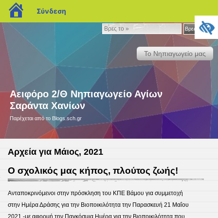
blogs.sch.gr
Σύνδεση
Βρες
Βρες το »
το
»
Το Νηπιαγωγείο μας
Αειφόρο 2/Θ Νηπιαγωγείο Αγίων
Σαράντα Χανίων
Παρέχεται από το Blogs.sch.gr
Αρχεία για Μάιος, 2021
Ο σχολικός μας κήπος, πλούτος ζωής!
1
Ανταποκρινόμενοι στην πρόσκληση του ΚΠΕ Βάμου για συμμετοχή
στην Ημέρα Δράσης για την Βιοποικιλότητα την Παρασκευή 21 Μαΐου
2021 -με αφορμή την Παγκόσμια Ημέρα για την Βιοποικιλότητα που