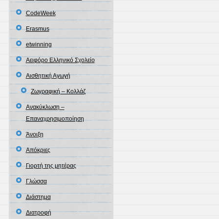
CodeWeek
Erasmus
etwinning
Αειφόρο Ελληνικό Σχολείο
Αισθητική Αγωγή
Ζωγραφική – Κολλάζ
Ανακύκλωση –
Επαναχρησιμοποίηση
Άνοιξη
Απόκριες
Γιορτή της μητέρας
Γλώσσα
Διάστημα
Διατροφή