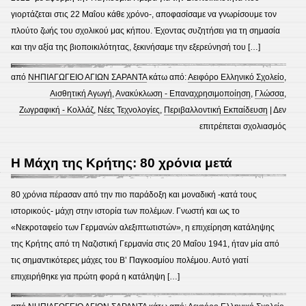
γιορτάζεται στις 22 Μαΐου κάθε χρόνο-, αποφασίσαμε να γνωρίσουμε τον
πλούτο ζωής του σχολικού μας κήπου. Έχοντας συζητήσει για τη σημασία
και την αξία της βιοποικιλότητας, ξεκινήσαμε την εξερεύνησή του […]
από
ΝΗΠΙΑΓΩΓΕΙΟ ΑΓΙΩΝ ΣΑΡΑΝΤΑ
κάτω από:
Αειφόρο Ελληνικό Σχολείο
,
Αισθητική Αγωγή
,
Ανακύκλωση - Επαναχρησιμοποίηση
,
Γλώσσα
,
Ζωγραφική - Κολλάζ
,
Νέες Τεχνολoγίες
,
Περιβαλλοντική Εκπαίδευση
|
Δεν
στο
επιτρέπεται σχολιασμός
Ο
σχολ
Η Μάχη της Κρήτης: 80 χρόνια μετά
1
μας
κήπο
80 χρόνια πέρασαν από την πιο παράδοξη και μοναδική -κατά τους
πλού
ιστορικούς- μάχη στην ιστορία των πολέμων. Γνωστή και ως το
ζωής!
«Νεκροταφείο των Γερμανών αλεξιπτωτιστών», η επιχείρηση κατάληψης
της Κρήτης από τη Ναζιστική Γερμανία στις 20 Μαΐου 1941, ήταν μία από
τις σημαντικότερες μάχες του Β’ Παγκοσμίου πολέμου. Αυτό γιατί
επιχειρήθηκε για πρώτη φορά η κατάληψη […]