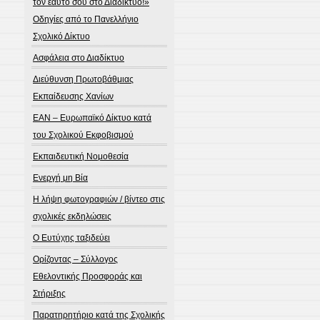
τον εαυτό σου στο Διαδίκτυο!»
Οδηγίες από το Πανελλήνιο
Σχολικό Δίκτυο
Ασφάλεια στο Διαδίκτυο
Διεύθυνση Πρωτοβάθμιας
Εκπαίδευσης Χανίων
ΕΑΝ – Ευρωπαϊκό Δίκτυο κατά
του Σχολικού Εκφοβισμού
Εκπαιδευτική Νομοθεσία
Ενεργή μη Βία
Η λήψη φωτογραφιών / βίντεο στις
σχολικές εκδηλώσεις
Ο Ευτύχης ταξιδεύει
Ορίζοντας – Σύλλογος
Εθελοντικής Προσφοράς και
Στήριξης
Παρατηρητήριο κατά της Σχολικής