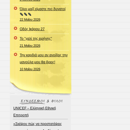
Όλοι μαζί είμαστε πιο δυνατοί
22 Μαΐου 2026
Οδός Ικάρου 27
Το “χαλί της ειρήνης”
21 Μαΐου 2026
Την καρδιά μου αν ανοίξεις την
μανούλα μου θα βρεις!
10 Μαΐου 2026
UNICEF – Ελληνική Εθνική
Επιτροπή
«Σκέψου πώς να προστατέψεις