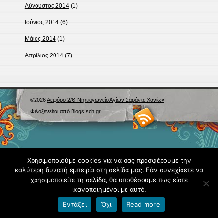
Αύγουστος 2014
(1)
Ιούνιος 2014
(6)
Μάιος 2014
(1)
Απρίλιος 2014
(7)
©2026
Αειφόρο 2/Θ Νηπιαγωγείο Αγίων Σαράντα Χανίων
Φιλοξενείται από
Blogs.sch.gr
Χρησιμοποιούμε cookies για να σας προσφέρουμε την
καλύτερη δυνατή εμπειρία στη σελίδα μας. Εάν συνεχίσετε να
χρησιμοποιείτε τη σελίδα, θα υποθέσουμε πως είστε
ικανοποιημένοι με αυτό.
Εντάξει
Όχι
Read more
Όροι χρήσης blogs.sch.gr
|
Δήλωση προσβασιμότητας