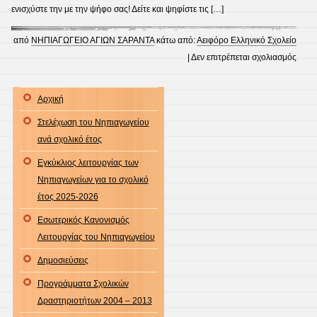
ενισχύστε την με την ψήφο σας! Δείτε και ψηφίστε τις […]
από
ΝΗΠΙΑΓΩΓΕΙΟ ΑΓΙΩΝ ΣΑΡΑΝΤΑ
κάτω από:
Αειφόρο Ελληνικό Σχολείο
στο
|
Δεν επιτρέπεται σχολιασμός
Οι
συμμ
Αρχική
μας
Στελέχωση του Νηπιαγωγείου
στον
ανά σχολικό έτος
Πανε
Σχολ
Εγκύκλιος λειτουργίας των
Διαγ
Νηπιαγωγείων για το σχολικό
Brav
έτος 2025-2026
Scho
Εσωτερικός Κανονισμός
2021
Λειτουργίας του Νηπιαγωγείου
Δημοσιεύσεις
Προγράμματα Σχολικών
Δραστηριοτήτων 2004 – 2013