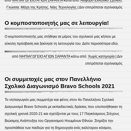
από
ΝΗΠΙΑΓΩΓΕΙΟ ΑΓΙΩΝ ΣΑΡΑΝΤΑ
κάτω από:
Αειφόρο Ελληνικό Σχολείο
,
στο
Γλώσσα
,
Μάχη της Κρήτης
,
Νέες Τεχνολoγίες
|
Δεν επιτρέπεται σχολιασμός
Η
Μάχ
Ο κομποστοποιητής μας σε λειτουργία!
1
της
Κρήτ
Ο κομποστοποιητής μας στήθηκε σε μέρος του σχολικού μας κήπου με
80
εύκολη πρόσβαση και ξεκίνησε τη λειτουργία του. Δείτε περισσότερα εδώ.
χρόν
μετά
από
ΝΗΠΙΑΓΩΓΕΙΟ ΑΓΙΩΝ ΣΑΡΑΝΤΑ
κάτω από:
Χωρίς κατηγορία
|
Δεν
στο
επιτρέπεται σχολιασμός
Ο
κομπ
Οι συμμετοχές μας στον Πανελλήνιο
μας
Σχολικό Διαγωνισμό Bravo Schools 2021
1
σε
λειτο
Το νηπιαγωγείο μας συμμετέχει και φέτος στον 4ο Πανελλήνιο Σχολικό
Διαγωνισμό Bravo Schools με εκπαιδευτικές δράσεις που υλοποιήθηκαν τη
σχολική χρονιά 2020-21 και σχετίζονται με τους 17 Παγκόσμιους Στόχους
Βιώσιμης Ανάπτυξηs του Οργανισμού Ηνωμένων Εθνών. Στηρίξτε την
προσπάθεια των παιδιών για τη δημιουργία ενός καλύτερου κόσμου,