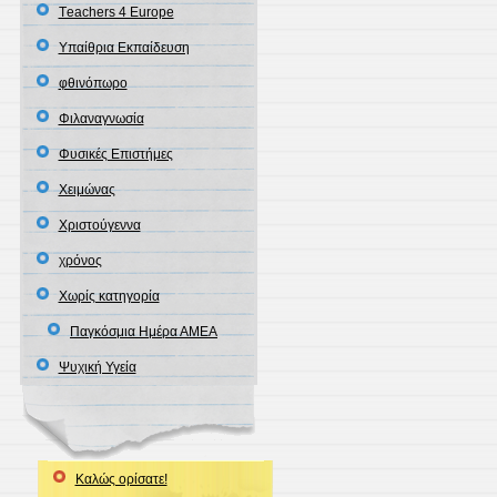
Τeachers 4 Europe
Υπαίθρια Εκπαίδευση
φθινόπωρο
Φιλαναγνωσία
Φυσικές Επιστήμες
Χειμώνας
Χριστούγεννα
χρόνος
Χωρίς κατηγορία
Παγκόσμια Ημέρα ΑΜΕΑ
Ψυχική Υγεία
Καλώς ορίσατε!