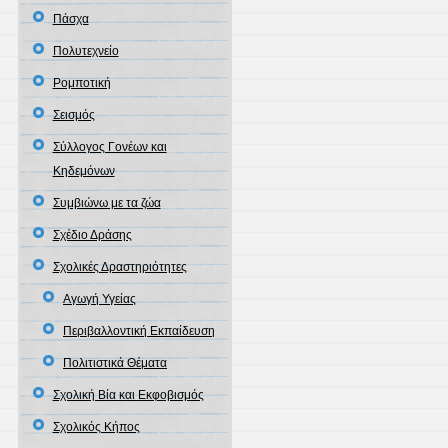
Πάσχα
Πολυτεχνείο
Ρομποτική
Σεισμός
Σύλλογος Γονέων και
Κηδεμόνων
Συμβιώνω με τα ζώα
Σχέδιο Δράσης
Σχολικές Δραστηριότητες
Αγωγή Υγείας
Περιβαλλοντική Εκπαίδευση
Πολιτιστικά Θέματα
Σχολική Βία και Εκφοβισμός
Σχολικός Κήπος