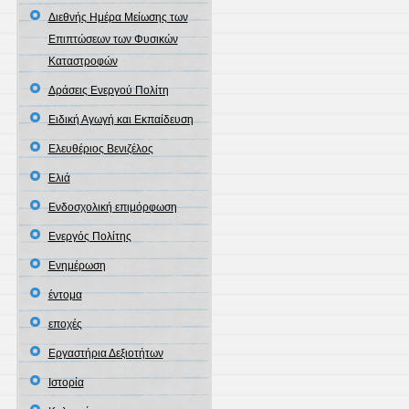
Διεθνής Ημέρα Μείωσης των
Επιπτώσεων των Φυσικών
Καταστροφών
Δράσεις Ενεργού Πολίτη
Ειδική Αγωγή και Εκπαίδευση
Ελευθέριος Βενιζέλος
Ελιά
Ενδοσχολική επιμόρφωση
Ενεργός Πολίτης
Ενημέρωση
έντομα
εποχές
Εργαστήρια Δεξιοτήτων
Ιστορία