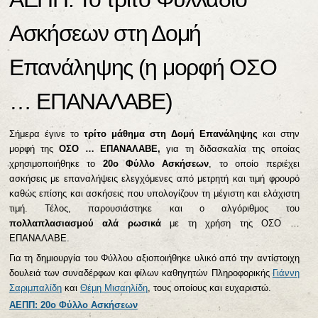
Ασκήσεων στη Δομή
Επανάληψης (η μορφή ΟΣΟ
… ΕΠΑΝΑΛΑΒΕ)
Σήμερα έγινε το
τρίτο
μάθημα στη
Δομή Επανάληψης
και στην
μορφή της
ΟΣΟ … ΕΠΑΝΑΛΑΒΕ,
για τη διδασκαλία της οποίας
χρησιμοποιήθηκε το
20ο Φύλλο Ασκήσεων
, το οποίο περιέχει
ασκήσεις με επαναλήψεις ελεγχόμενες από μετρητή και τιμή φρουρό
καθώς επίσης και ασκήσεις που υπολογίζουν τη μέγιστη και ελάχιστη
τιμή. Τέλος, παρουσιάστηκε και ο αλγόριθμος του
πολλαπλασιασμού αλά ρωσικά
με τη χρήση της ΟΣΟ …
ΕΠΑΝΑΛΑΒΕ.
Για τη δημιουργία του Φύλλου αξιοποιήθηκε υλικό από την αντίστοιχη
δουλειά των συναδέρφων και φίλων καθηγητών Πληροφορικής
Γιάννη
Σαριμπαλίδη
και
Θέμη Μισαηλίδη
, τους οποίους και ευχαριστώ.
ΑΕΠΠ: 20ο Φύλλο Ασκήσεων