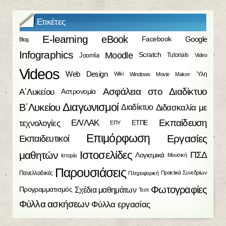
Ετικέτες
E-learning
eBook
Facebook
Google
Blog
Infographics
Moodle
Scratch
Joomla
Tutorials
Video
Videos
Web Design
Ύλη
Wiki
Windows Movie Maker
Ασφάλεια στο Διαδίκτυο
Α΄Λυκείου
Αστρονομία
Διαγωνισμοί
Β΄Λυκείου
Διδασκαλία με
Διαδίκτυο
Εκπαίδευση
τεχνολογίες
ΕΛ/ΛΑΚ
ΕΤΠΕ
ΕΠΥ
Επιμόρφωση
Εργασίες
Εκπαιδευτικοί
Ιστοσελίδες
μαθητών
ΠΣΔ
Λογισμικά
Μουσική
Ιστορία
Παρουσιάσεις
Πανελλαδικές
Πρακτικά Συνεδρίων
Πληροφορική
Φωτογραφίες
Σχέδια μαθημάτων
Προγραμματισμός
Τεστ
Φύλλα ασκήσεων
Φύλλα εργασίας