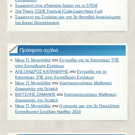
Συμμετοχή στην eTwinning δράση για το STEM
2nd Thess CODE Festival [Code-Learn-Have Fun]
Συμμετοχή του Σχολείου μας στο 3ο Φεστιβάλ Ανακύκλωσης
του Δήμου Θεσσαλονίκης
Πρόσφατα σχόλια
Νίκος Π. Μιχαηλίδης
στο
Εγχειρίδιο για τις Καινοτόμες ΤΠΕ
στην Εκπαίδευση Ενηλίκων
ΑΛΕΞΑΝΔΡΟΣ ΚΑΠΑΝΙΑΡΗΣ
στο
Εγχειρίδιο για τις
Καινοτόμες ΤΠΕ στην Εκπαίδευση Ενηλίκων
Νίκος Π. Μιχαηλίδης
στο
Χριστουγεννιάτικες Μαθητικές
Δημιουργίες στο Scratch
ΒΑΓΓΕΛΗΣ ΖΑΜΑΝΗΣ
στο
Χριστουγεννιάτικες Μαθητικές
Δημιουργίες στο Scratch
Νίκος Π. Μιχαηλίδης
στο
Η εργασία μας στο 3o Πανελλήνιο
Εκπαιδευτικό Συνέδριο Ημαθίας 2014