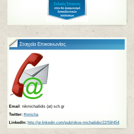
Στοιχεία Επικοινωνίας
Email
: nikmichailidis (at) sch.gr
Twitter:
#nmicha
LinkedIn:
http://gr.linkedin.com/pub/nikos-michailidis/22/59/454