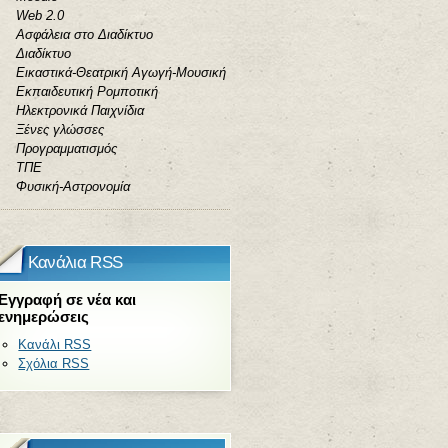
Web 2.0
Ασφάλεια στο Διαδίκτυο
Διαδίκτυο
Εικαστικά-Θεατρική Αγωγή-Μουσική
Εκπαιδευτική Ρομποτική
Ηλεκτρονικά Παιχνίδια
Ξένες γλώσσες
Προγραμματισμός
ΤΠΕ
Φυσική-Αστρονομία
Κανάλια RSS
Εγγραφή σε νέα και
ενημερώσεις
Κανάλι RSS
Σχόλια RSS