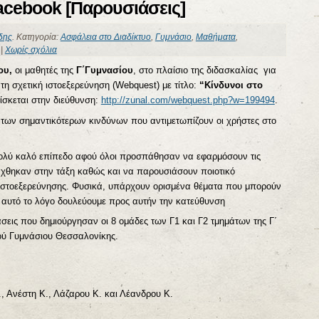
acebook [Παρουσιάσεις]
δης
. Κατηγορία:
Ασφάλεια στο Διαδίκτυο
,
Γυμνάσιο
,
Μαθήματα
,
|
Χωρίς σχόλια
ου,
οι μαθητές της
Γ΄Γυμνασίου
, στο πλαίσιο της διδασκαλίας για
τη σχετική ιστοεξερεύνηση (Webquest) με τίτλο:
“Κίνδυνοι στο
ρίσκεται στην διεύθυνση:
http://zunal.com/webquest.php?w=199494
.
των σημαντικότερων κινδύνων που αντιμετωπίζουν οι χρήστες στο
ολύ καλό επίπεδο αφού όλοι προσπάθησαν να εφαρμόσουν τις
χθηκαν στην τάξη καθώς και να παρουσιάσουν ποιοτικό
 ιστοεξερεύνησης. Φυσικά, υπάρχουν ορισμένα θέματα που μπορούν
 αυτό το λόγο δουλεύουμε προς αυτήν την κατεύθυνση
σεις που δημιούργησαν οι 8 ομάδες των Γ1 και Γ2 τμημάτων της Γ΄
ού Γυμνάσιου Θεσσαλονίκης.
 Ανέστη Κ., Λάζαρου Κ. και Λέανδρου Κ.