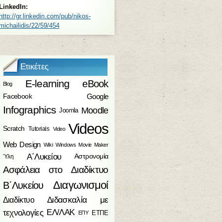
LinkedIn:
http://gr.linkedin.com/pub/nikos-
michailidis/22/59/454
Ετικέτες
E-learning
eBook
Blog
Facebook
Google
Infographics
Moodle
Joomla
Videos
Scratch
Tutorials
Video
Web Design
Wiki
Windows Movie Maker
Α΄Λυκείου
Αστρονομία
Ύλη
Ασφάλεια στο Διαδίκτυο
Διαγωνισμοί
Β΄Λυκείου
Διδασκαλία με
Διαδίκτυο
τεχνολογίες
ΕΛ/ΛΑΚ
ΕΤΠΕ
ΕΠΥ