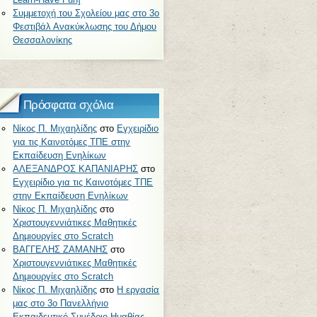
Συμμετοχή του Σχολείου μας στο 3ο
Φεστιβάλ Ανακύκλωσης του Δήμου
Θεσσαλονίκης
Πρόσφατα σχόλια
Νίκος Π. Μιχαηλίδης
στο
Εγχειρίδιο
για τις Καινοτόμες ΤΠΕ στην
Εκπαίδευση Ενηλίκων
ΑΛΕΞΑΝΔΡΟΣ ΚΑΠΑΝΙΑΡΗΣ
στο
Εγχειρίδιο για τις Καινοτόμες ΤΠΕ
στην Εκπαίδευση Ενηλίκων
Νίκος Π. Μιχαηλίδης
στο
Χριστουγεννιάτικες Μαθητικές
Δημιουργίες στο Scratch
ΒΑΓΓΕΛΗΣ ΖΑΜΑΝΗΣ
στο
Χριστουγεννιάτικες Μαθητικές
Δημιουργίες στο Scratch
Νίκος Π. Μιχαηλίδης
στο
Η εργασία
μας στο 3o Πανελλήνιο
Εκπαιδευτικό Συνέδριο Ημαθίας