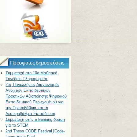
Πρόσφατες δημοσιεύσεις
Συμμετοχή στο 10ο Μαθητικό
Συνέδριο Πληροφορικής
2ος Πανελλήνιος Διαγωνισμός
Ανοιχτών Εκπαιδευτικών
Πρακτικών Αξιοποίησης Ψηφιακού
Εκπαιδευτικού Περιεχομένου για
την Πρωτοβάθμια και τη
Δευτεροβάθμια Εκπαίδευση
Συμμετοχή στην eTwinning δράση
για το STEM
2nd Thess CODE Festival [Code-
Learn-Have Fun]