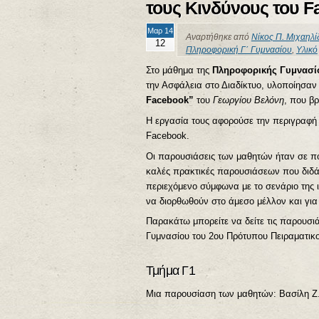
τους Κινδύνους του F
Μαρ 14
Αναρτήθηκε από
Νίκος Π. Μιχαηλί
12
Πληροφορική Γ΄ Γυμνασίου
,
Υλικό
Στο μάθημα της
Πληροφορικής Γυμνασί
την Ασφάλεια στο Διαδίκτυο, υλοποίησαν 
Facebook”
του
Γεωργίου Βελόνη
, που β
Η εργασία τους αφορούσε την περιγραφή 
Facebook.
Οι παρουσιάσεις των μαθητών ήταν σε π
καλές πρακτικές παρουσιάσεων που διδά
περιεχόμενο σύμφωνα με το σενάριο της
να διορθωθούν στο άμεσο μέλλον και για
Παρακάτω μπορείτε να δείτε τις παρουσιά
Γυμνασίου του 2ου Πρότυπου Πειραματικ
Τμήμα Γ1
Μια παρουσίαση των μαθητών: Βασίλη Ζ.,