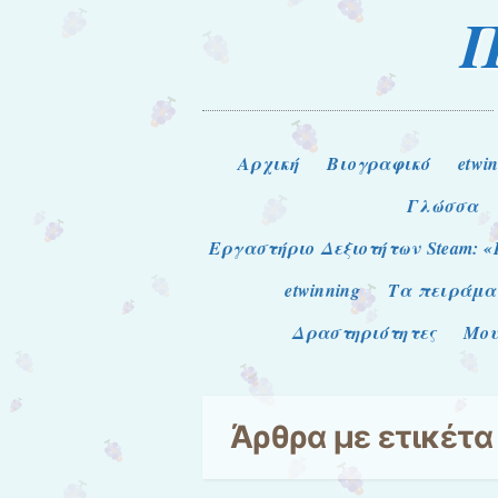
Π
Μενού
Μετάβαση στο περιεχόμενο
Αρχική
Βιογραφικό
etwi
Γλώσσα
Εργαστήριο Δεξιοτήτων Steam: «
etwinning
Τα πειράμα
Δραστηριότητες
Μου
Άρθρα με ετικέτ