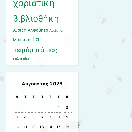
χαριστική
βιβλιοθήκη
Άνοιξη
Αλφάβητο
Αρίθμηση
Τα
Μουσική
πειράματά μας
καλοκαίρι
Αύγουστος 2026
Δ
Τ
Τ
Π
Π
Σ
Κ
1
2
3
4
5
6
7
8
9
10
11
12
13
14
15
16