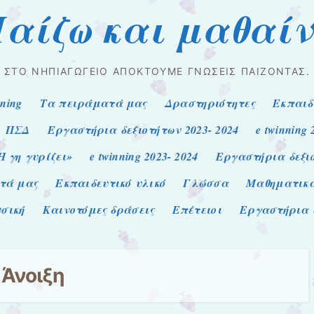
αίζω και μαθαί
ΣΤΟ ΝΗΠΙΑΓΩΓΕΊΟ ΑΠΟΚΤΟΎΜΕ ΓΝΏΣΕΙΣ ΠΑΊΖΟΝΤΑΣ.
nning
Τα πειράματά μας
Δραστηριότητες
Εκπαιδ
ΠΣΔ
Εργαστήρια δεξιοτήτων 2023- 2024
e twinning 
Η γη γυρίζει»
e twinning 2023- 2024
Εργαστήρια δεξιο
τά μας
Εκπαιδευτικό υλικό
Γλώσσα
Μαθηματικ
σική
Καινοτόμες δράσεις
Επέτειοι
Εργαστήρια δ
α
Άνοιξη