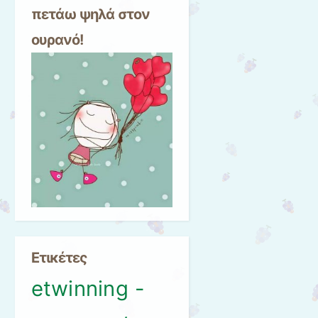
πετάω ψηλά στον
ουρανό!
Ετικέτες
etwinning -