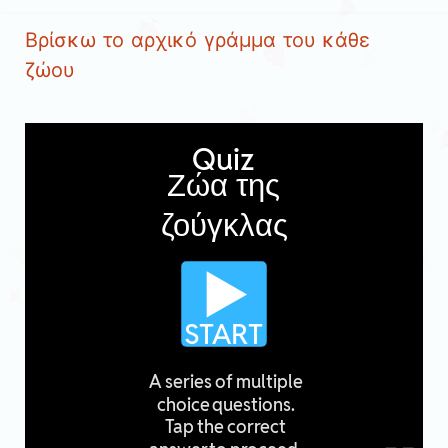
Βρίσκω το αρχικό γράμμα του κάθε
ζώου