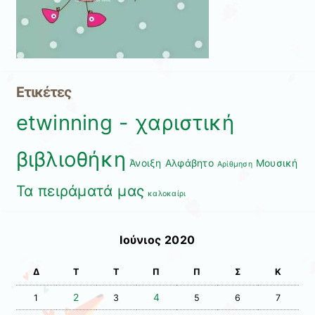
Ετικέτες
etwinning - χαριστική
βιβλιοθήκη
Άνοιξη
Αλφάβητο
Μουσική
Αρίθμηση
Τα πειράματά μας
καλοκαίρι
Ιούνιος 2020
Δ
Τ
Τ
Π
Π
Σ
Κ
2
4
1
3
5
6
7