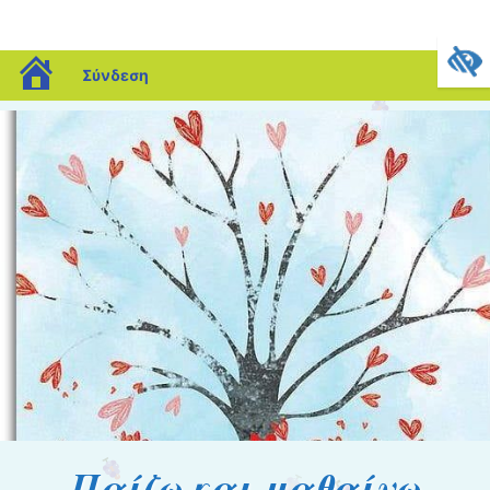
blogs.sch.gr
Σύνδεση
Παίζω και μαθαίνω