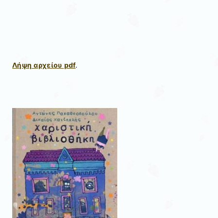
Λήψη αρχείου pdf
.