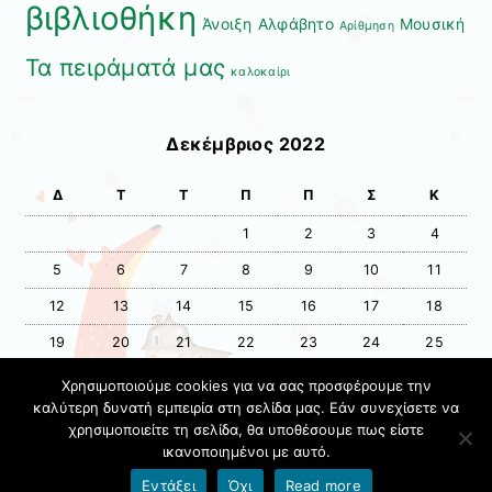
βιβλιοθήκη
Άνοιξη
Αλφάβητο
Μουσική
Αρίθμηση
Τα πειράματά μας
καλοκαίρι
Δεκέμβριος 2022
Δ
Τ
Τ
Π
Π
Σ
Κ
1
2
3
4
5
6
7
8
9
10
11
12
13
14
15
16
17
18
19
20
21
22
23
24
25
26
27
28
29
30
31
Χρησιμοποιούμε cookies για να σας προσφέρουμε την
καλύτερη δυνατή εμπειρία στη σελίδα μας. Εάν συνεχίσετε να
χρησιμοποιείτε τη σελίδα, θα υποθέσουμε πως είστε
« Ιούν
Ιαν »
ικανοποιημένοι με αυτό.
Όροι χρήσης blogs.sch.gr
|
Δήλωση προσβασιμότητας
Εντάξει
Όχι
Read more