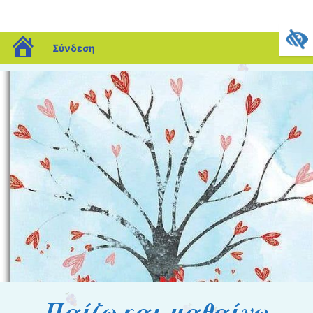
blogs.sch.gr
Σύνδεση
Παίζω και μαθαίνω