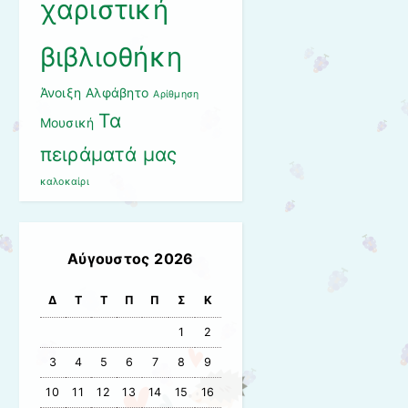
χαριστική
βιβλιοθήκη
Άνοιξη
Αλφάβητο
Αρίθμηση
Τα
Μουσική
πειράματά μας
καλοκαίρι
Αύγουστος 2026
Δ
Τ
Τ
Π
Π
Σ
Κ
1
2
3
4
5
6
7
8
9
10
11
12
13
14
15
16