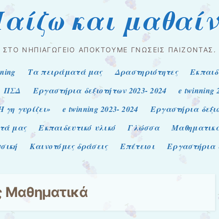
αίζω και μαθαί
ΣΤΟ ΝΗΠΙΑΓΩΓΕΊΟ ΑΠΟΚΤΟΎΜΕ ΓΝΏΣΕΙΣ ΠΑΊΖΟΝΤΑΣ.
nning
Τα πειράματά μας
Δραστηριότητες
Εκπαιδ
ΠΣΔ
Εργαστήρια δεξιοτήτων 2023- 2024
e twinning 
Η γη γυρίζει»
e twinning 2023- 2024
Εργαστήρια δεξιο
τά μας
Εκπαιδευτικό υλικό
Γλώσσα
Μαθηματικ
σική
Καινοτόμες δράσεις
Επέτειοι
Εργαστήρια δ
ς
Μαθηματικά