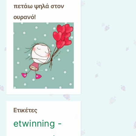
πετάω ψηλά στον
ουρανό!
Ετικέτες
etwinning -