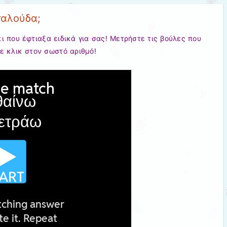
ταλούδα;
ι που έφτιαξα ειδικά για σας! Μετρήστε τις βούλες που
ε κλικ στον σωστό αριθμό!