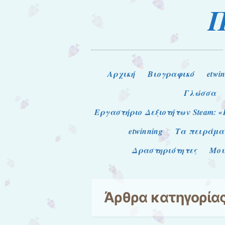
Π
Μενού
Μετάβαση στο περιεχόμενο
Αρχική
Βιογραφικό
etwi
Γλώσσα
Εργαστήριο Δεξιοτήτων Steam: «
etwinning
Τα πειράμα
Δραστηριότητες
Μου
Άρθρα κατηγορία