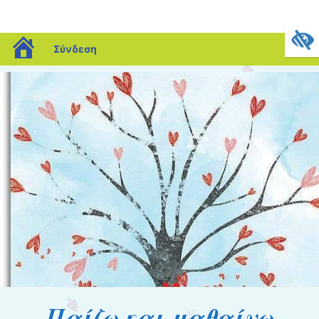
blogs.sch.gr
Σύνδεση
Παίζω και μαθαίνω