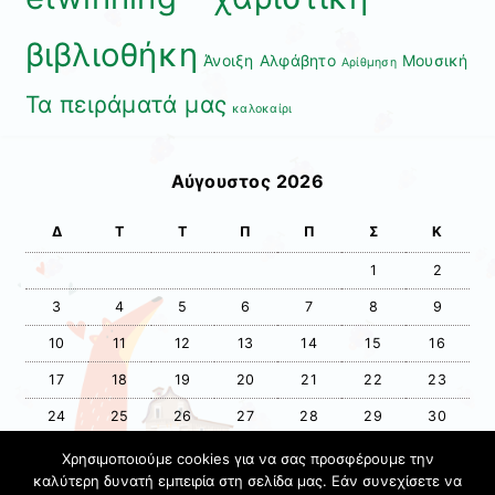
βιβλιοθήκη
Άνοιξη
Αλφάβητο
Μουσική
Αρίθμηση
Τα πειράματά μας
καλοκαίρι
Αύγουστος 2026
Δ
Τ
Τ
Π
Π
Σ
Κ
1
2
3
4
5
6
7
8
9
10
11
12
13
14
15
16
17
18
19
20
21
22
23
24
25
26
27
28
29
30
31
Χρησιμοποιούμε cookies για να σας προσφέρουμε την
καλύτερη δυνατή εμπειρία στη σελίδα μας. Εάν συνεχίσετε να