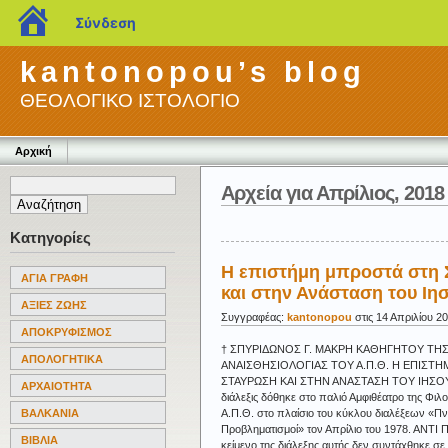
blogs.sch.gr
Σύνδεση
kantonopou’s blog
ΘΕΟΛΟΓΙΚΟ ΙΣΤΟΛΟΓΙΟ
Αρχική
Αρχεία για Απρίλιος, 2018
Κατηγορίες
Η επιστήμη μπροστά στη
ΑΓΙΑ ΓΡΑΦΗ
και στην Ανάσταση του Ιη
ΑΞΙΕΣ ΖΩΗΣ
Συγγραφέας:
kantonopou
στις 14 Απριλίου 2
ΑΠΟΚΡΥΦΙΣΜΟΣ
† ΣΠΥΡΙΔΩΝΟΣ Γ. ΜΑΚΡΗ ΚΑΘΗΓΗΤΟΥ ΤΗ
ΑΠΟΛΟΓΗΤΙΚΑ
ΑΝΑΙΣΘΗΣΙΟΛΟΓΙΑΣ ΤΟΥ Α.Π.Θ. Η ΕΠΙΣΤ
ΣΤΑΥΡΩΣΗ ΚΑΙ ΣΤΗΝ ΑΝΑΣΤΑΣΗ ΤΟΥ ΙΗΣΟ
ΑΡΧΑΙΟΤΗΤΑ
διάλεξις δόθηκε στο παλιό Αμφιθέατρο της Φιλ
Α.Π.Θ. στο πλαίσιο του κύκλου διαλέξεων «Πν
ΒΑΛΚΑΝΙΑ
Προβληματισμοί» τον Απρίλιο του 1978. ΑΝΤ
ΒΙΒΛΙΑ
κείμενο της διάλεξης αυτής δεν συντάχθηκε σε