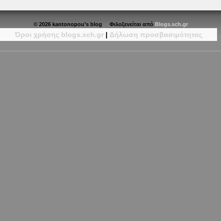
© 2026 kantonopou’s blog Φιλοξενείται από
Blogs.sch.gr
Όροι χρήσης blogs.sch.gr
|
Δήλωση προσβασιμότητας