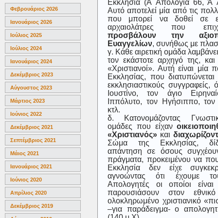
Εκκλησία (Ά Απολογία 66, Ά 
Φεβρουάριος 2026
Αυτό αποτελεί μία από τις πολ
που μπορεί να δοθεί σε ε
Ιανουάριος 2026
αρχαιολάτρες που επ
προσβάλουν την αξιοπ
Ιούλιος 2025
Ευαγγελίων
, συνήθως με πλασ
Ιούλιος 2024
γ. Κάθε αιρετική ομάδα λαμβάνε
τον εκάστοτε αρχηγό της, και
Ιανουάριος 2024
«Χριστιανοί». Αυτή είναι μία 
Δεκέμβριος 2023
Εκκλησίας, που διατυπώνετα
εκκλησιαστικούς συγγραφείς, 
Αύγουστος 2023
Ιουστίνο, τον άγιο Ειρηνα
Ιππόλυτο, τον Ηγήσιππο, τον
Μάρτιος 2023
κτλ.
Ιούνιος 2022
δ. Κατονομάζοντας Γνωστικ
ομάδες που είχαν
οικειοποιη
Δεκέμβριος 2021
«Χριστιανός»
και
διαχωρίζοντ
Σεπτέμβριος 2021
Σώμα της Εκκλησίας, δίδ
απάντηση σε όσους συγχέου
Μάιος 2021
πράγματα, προκειμένου να που
Εκκλησία δεν είχε συγκεκρ
Ιανουάριος 2021
αγνοώντας ότι έχουμε το
Ιούνιος 2020
Απολογητές οι οποίοι είνα
παρουσιάσουν στον εθνικ
Απρίλιος 2020
ολοκληρωμένο χριστιανικό «π
Δεκέμβριος 2019
–για παράδειγμα- ο απολογητ
(140 μ Χ).