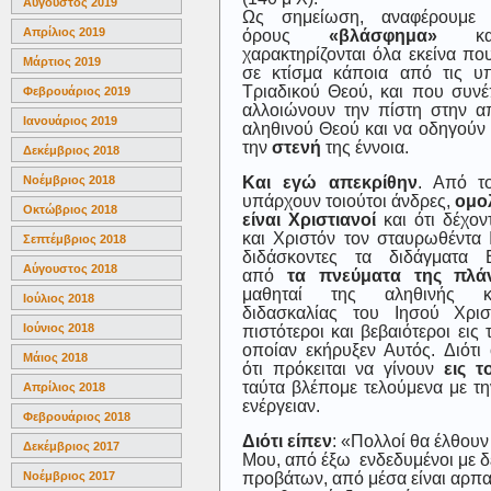
Αύγουστος 2019
Ως σημείωση, αναφέρουμε 
Απρίλιος 2019
όρους
«βλάσφημα»
κ
χαρακτηρίζονται όλα εκείνα πο
Μάρτιος 2019
σε κτίσμα κάποια από τις υ
Τριαδικού Θεού, και που συνέ
Φεβρουάριος 2019
αλλοιώνουν την πίστη στην 
Ιανουάριος 2019
αληθινού Θεού και να οδηγούν 
την
στενή
της έννοια.
Δεκέμβριος 2018
Και εγώ απεκρίθην
. Από τ
Νοέμβριος 2018
υπάρχουν τοιούτοι άνδρες,
ομο
Οκτώβριος 2018
είναι Χριστιανοί
και ότι δέχο
και Χριστόν τον σταυρωθέντα 
Σεπτέμβριος 2018
διδάσκοντες τα διδάγματα 
Αύγουστος 2018
από
τα πνεύματα της πλά
μαθηταί της αληθινής κ
Ιούλιος 2018
διδασκαλίας του Ιησού Χρισ
Ιούνιος 2018
πιστότεροι και βεβαιότεροι εις 
οποίαν εκήρυξεν Αυτός. Διότι
Μάιος 2018
ότι πρόκειται να γίνουν
εις 
ταύτα βλέπομε τελούμενα με τη
Απρίλιος 2018
ενέργειαν.
Φεβρουάριος 2018
Διότι είπεν
: «Πολλοί θα έλθουν
Δεκέμβριος 2017
Μου, από έξω ενδεδυμένοι με 
προβάτων, από μέσα είναι αρπακ
Νοέμβριος 2017