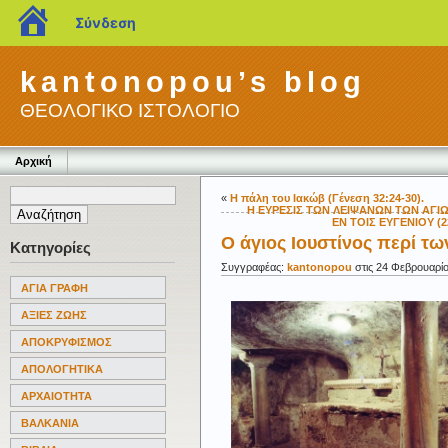
blogs.sch.gr
Σύνδεση
kantonopou’s blog
ΘΕΟΛΟΓΙΚΟ ΙΣΤΟΛΟΓΙΟ
Αρχική
«
Η πάλη του Ιακώβ (Γένεση 32:24-30).
Η ΕΥΡΕΣΙΣ ΤΩΝ ΛΕΙΨΑΝΩΝ ΤΩΝ ΑΓ
ΕΝ ΤΟΙΣ ΕΥΓΕΝΙΟΥ (
Ο άγιος Ιουστίνος περί τω
Κατηγορίες
Συγγραφέας:
kantonopou
στις 24 Φεβρουαρίο
ΑΓΙΑ ΓΡΑΦΗ
ΑΞΙΕΣ ΖΩΗΣ
ΑΠΟΚΡΥΦΙΣΜΟΣ
ΑΠΟΛΟΓΗΤΙΚΑ
ΑΡΧΑΙΟΤΗΤΑ
ΒΑΛΚΑΝΙΑ