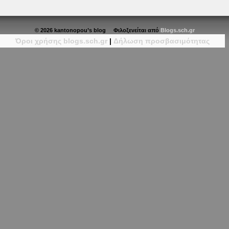
© 2026 kantonopou’s blog Φιλοξενείται από
Blogs.sch.gr
Όροι χρήσης blogs.sch.gr
|
Δήλωση προσβασιμότητας