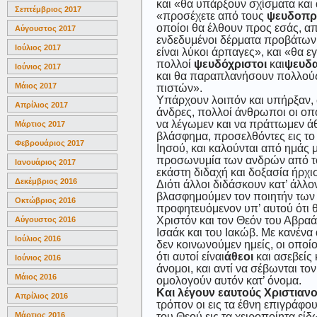
και «θα υπάρξουν σχίσματα και α
Σεπτέμβριος 2017
«προσέχετε από τους
ψευδοπρ
οποίοι θα έλθουν προς εσάς, α
Αύγουστος 2017
ενδεδυμένοι δέρματα προβάτων
Ιούλιος 2017
είναι λύκοι άρπαγες», και «θα ε
πολλοί
ψευδόχριστοι
και
ψευδ
Ιούνιος 2017
και θα παραπλανήσουν πολλού
Μάιος 2017
πιστών».
Υπάρχουν λοιπόν και υπήρξαν, 
Απρίλιος 2017
άνδρες, πολλοί άνθρωποι οι οπο
να λέγωμεν και να πράττωμεν άθ
Μάρτιος 2017
βλάσφημα, προσελθόντες εις το
Φεβρουάριος 2017
Ιησού, και καλούνται από ημάς μ
προσωνυμία των ανδρών από τ
Ιανουάριος 2017
εκάστη διδαχή και δοξασία ήρχι
Δεκέμβριος 2016
Διότι άλλοι διδάσκουν κατ’ άλλ
βλασφημούμεν τον ποιητήν των 
Οκτώβριος 2016
προφητευόμενον υπ’ αυτού ότι θ
Χριστόν και τον Θεόν του Αβραά
Αύγουστος 2016
Ισαάκ και του Ιακώβ. Με κανένα
Ιούλιος 2016
δεν κοινωνούμεν ημείς, οι οποί
ότι αυτοί είναι
άθεοι
και ασεβείς 
Ιούνιος 2016
άνομοι, και αντί να σέβωνται το
Μάιος 2016
ομολογούν αυτόν κατ’ όνομα.
Και λέγουν εαυτούς Χριστιαν
Απρίλιος 2016
τρόπον οι εις τα έθνη επιγράφο
του Θεού εις τα χειροποίητα είδ
Μάρτιος 2016