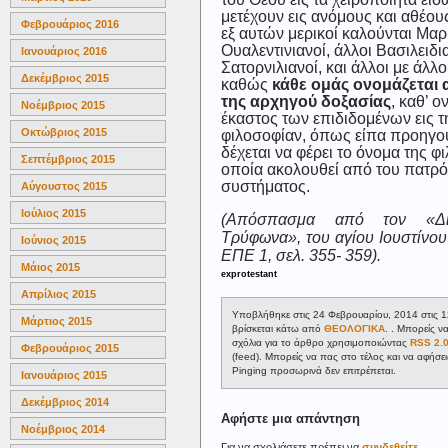
μετέχουν εις ανόμους και αθέους
Φεβρουάριος 2016
εξ αυτών μερικοί καλούνται Μαρκ
Ουαλεντινιανοί, άλλοι Βασιλειδια
Ιανουάριος 2016
Σατορνιλιανοί, και άλλοι με άλλ
Δεκέμβριος 2015
καθώς
κάθε ομάς ονομάζεται 
της αρχηγού δοξασίας
, καθ’ ο
Νοέμβριος 2015
έκαστος των επιδιδομένων εις τ
Οκτώβριος 2015
φιλοσοφίαν, όπως είπα προηγο
δέχεται να φέρει το όνομα της φ
Σεπτέμβριος 2015
οποία ακολουθεί από του πατρό
συστήματος.
Αύγουστος 2015
Ιούλιος 2015
(Απόσπασμα από τον «Δι
Τρύφωνα», του αγίου Ιουστίνου
Ιούνιος 2015
ΕΠΕ 1, σελ. 355- 359).
Μάιος 2015
exprotestant
Απρίλιος 2015
Υποβλήθηκε στις 24 Φεβρουαρίου, 2014 στις 1
Μάρτιος 2015
βρίσκεται κάτω από
ΘΕΟΛΟΓΙΚΑ
. . Μπορείς ν
σχόλια για το άρθρο χρησιμοποιώντας
RSS 2.
Φεβρουάριος 2015
(feed). Μπορείς να πας στο τέλος και να αφήσει
Pinging προσωρινά δεν επιτρέπεται.
Ιανουάριος 2015
Δεκέμβριος 2014
Αφήστε μια απάντηση
Νοέμβριος 2014
Για να σχολιάσετε πρέπει να
συνδεθείτε
.