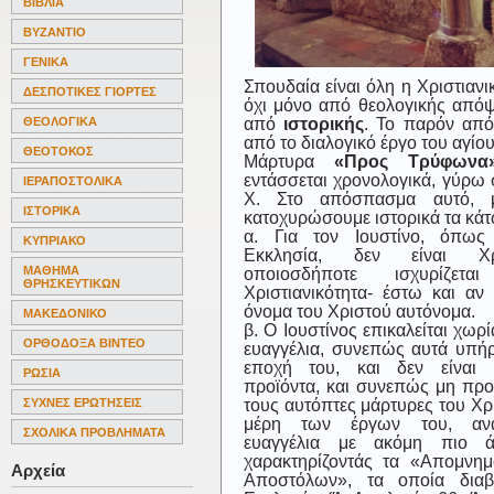
ΒΙΒΛΙΑ
ΒΥΖΑΝΤΙΟ
ΓΕΝΙΚΑ
Σπουδαία είναι όλη η Χριστιανι
ΔΕΣΠΟΤΙΚΕΣ ΓΙΟΡΤΕΣ
όχι μόνο από θεολογικής απόψ
από
ιστορικής
. Το παρόν από
ΘΕΟΛΟΓΙΚΑ
από το διαλογικό έργο του αγίου
ΘΕΟΤΟΚΟΣ
Μάρτυρα
«Προς Τρύφωνα
εντάσσεται χρονολογικά, γύρω 
ΙΕΡΑΠΟΣΤΟΛΙΚΑ
Χ. Στο απόσπασμα αυτό, 
ΙΣΤΟΡΙΚΑ
κατοχυρώσουμε ιστορικά τα κάτ
α. Για τον Ιουστίνο, όπως
ΚΥΠΡΙΑΚΟ
Εκκλησία, δεν είναι Χρ
ΜΑΘΗΜΑ
οποιοσδήποτε ισχυρίζεται
ΘΡΗΣΚΕΥΤΙΚΩΝ
Χριστιανικότητα- έστω και αν 
όνομα του Χριστού αυτόνομα.
ΜΑΚΕΔΟΝΙΚΟ
β. Ο Ιουστίνος επικαλείται χωρ
ΟΡΘΟΔΟΞΑ ΒΙΝΤΕΟ
ευαγγέλια, συνεπώς αυτά υπή
εποχή του, και δεν είναι μ
ΡΩΣΙΑ
προϊόντα, και συνεπώς μη πρ
τους αυτόπτες μάρτυρες του Χρ
ΣΥΧΝΕΣ ΕΡΩΤΗΣΕΙΣ
μέρη των έργων του, ανα
ΣΧΟΛΙΚΑ ΠΡΟΒΛΗΜΑΤΑ
ευαγγέλια με ακόμη πιο ά
χαρακτηρίζοντάς τα «Απομνη
Αρχεία
Αποστόλων», τα οποία διαβ