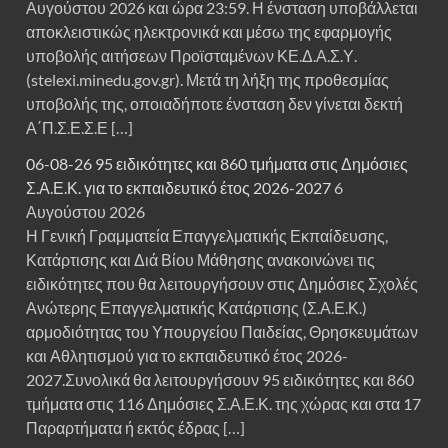
Αυγούστου 2026 και ώρα 23:59. Η ένσταση υποβάλλεται
αποκλειστικώς ηλεκτρονικά και μέσω της εφαρμογής
υποβολής αιτήσεων Προϊσταμένων ΚΕ.Δ.Α.Σ.Υ.
(stelexi.minedu.gov.gr). Μετά τη λήξη της προθεσμίας
υποβολής της, οποιαδήποτε ένσταση δεν γίνεται δεκτή
Α΄Π.Σ.Ε.Σ.Ε […]
06-08-26 95 ειδικότητες και 860 τμήματα στις Δημόσιες
Σ.Α.Ε.Κ. για το εκπαιδευτικό έτος 2026-2027
6
Αυγούστου 2026
Η Γενική Γραμματεία Επαγγελματικής Εκπαίδευσης,
Κατάρτισης και Διά Βίου Μάθησης ανακοινώνει τις
ειδικότητες που θα λειτουργήσουν στις Δημόσιες Σχολές
Ανώτερης Επαγγελματικής Κατάρτισης (Σ.Α.Ε.Κ.)
αρμοδιότητας του Υπουργείου Παιδείας, Θρησκευμάτων
και Αθλητισμού για το εκπαιδευτικό έτος 2026-
2027.Συνολικά θα λειτουργήσουν 95 ειδικότητες και 860
τμήματα στις 116 Δημόσιες Σ.Α.Ε.Κ. της χώρας και στα 17
Παραρτήματα ή εκτός έδρας […]