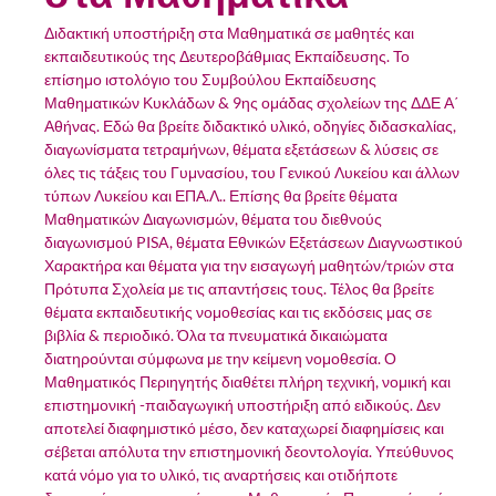
Διδακτική υποστήριξη στα Μαθηματικά σε μαθητές και
εκπαιδευτικούς της Δευτεροβάθμιας Εκπαίδευσης. Το
επίσημο ιστολόγιο του Συμβούλου Εκπαίδευσης
Μαθηματικών Κυκλάδων & 9ης ομάδας σχολείων της ΔΔΕ Α΄
Αθήνας. Εδώ θα βρείτε διδακτικό υλικό, οδηγίες διδασκαλίας,
διαγωνίσματα τετραμήνων, θέματα εξετάσεων & λύσεις σε
όλες τις τάξεις του Γυμνασίου, του Γενικού Λυκείου και άλλων
τύπων Λυκείου και ΕΠΑ.Λ.. Επίσης θα βρείτε θέματα
Μαθηματικών Διαγωνισμών, θέματα του διεθνούς
διαγωνισμού PISA, θέματα Εθνικών Εξετάσεων Διαγνωστικού
Χαρακτήρα και θέματα για την εισαγωγή μαθητών/τριών στα
Πρότυπα Σχολεία με τις απαντήσεις τους. Τέλος θα βρείτε
θέματα εκπαιδευτικής νομοθεσίας και τις εκδόσεις μας σε
βιβλία & περιοδικό. Όλα τα πνευματικά δικαιώματα
διατηρούνται σύμφωνα με την κείμενη νομοθεσία. Ο
Μαθηματικός Περιηγητής διαθέτει πλήρη τεχνική, νομική και
επιστημονική -παιδαγωγική υποστήριξη από ειδικούς. Δεν
αποτελεί διαφημιστικό μέσο, δεν καταχωρεί διαφημίσεις και
σέβεται απόλυτα την επιστημονική δεοντολογία. Υπεύθυνος
κατά νόμο για το υλικό, τις αναρτήσεις και οτιδήποτε