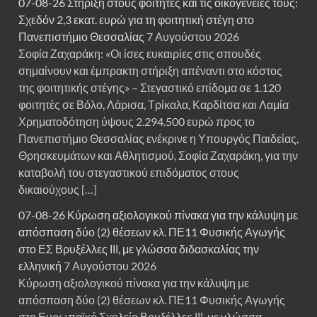
07-08-26 Στήριξη στους φοιτητές και τις οικογένειές τους:
Σχεδόν 2,3 εκατ. ευρώ για τη φοιτητική στέγη στο
Πανεπιστήμιο Θεσσαλίας
7 Αυγούστου 2026
Σοφία Ζαχαράκη: «Οι ίσες ευκαιρίες στις σπουδές
σημαίνουν και έμπρακτη στήριξη απέναντι στο κόστος
της φοιτητικής στέγης» – Στεγαστικό επίδομα σε 1.120
φοιτητές σε Βόλο, Λάρισα, Τρίκαλα, Καρδίτσα και Λαμία
Χρηματοδότηση ύψους 2.294.500 ευρώ προς το
Πανεπιστήμιο Θεσσαλίας ενέκρινε η Υπουργός Παιδείας,
Θρησκευμάτων και Αθλητισμού, Σοφία Ζαχαράκη, για την
καταβολή του στεγαστικού επιδόματος στους
δικαιούχους […]
07-08-26 Κύρωση αξιολογικού πίνακα για την κάλυψη με
απόσπαση δύο (2) θέσεων κλ. ΠΕ11 Φυσικής Αγωγής
στο ΕΣ Βρυξέλλες ΙΙΙ, με γλώσσα διδασκαλίας την
ελληνική
7 Αυγούστου 2026
Κύρωση αξιολογικού πίνακα για την κάλυψη με
απόσπαση δύο (2) θέσεων κλ. ΠΕ11 Φυσικής Αγωγής
στο Ευρωπαϊκό Σχολείο Βρυξέλλες ΙΙΙ, με γλώσσα