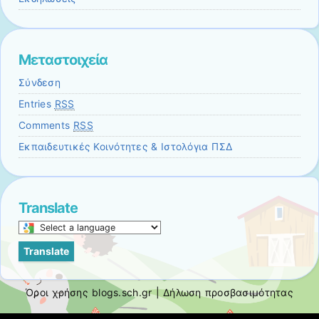
Μεταστοιχεία
Σύνδεση
Entries
RSS
Comments
RSS
Εκπαιδευτικές Κοινότητες & Ιστολόγια ΠΣΔ
Translate
Select
a
Translate
language
to
translate
Όροι χρήσης blogs.sch.gr
|
Δήλωση προσβασιμότητας
this